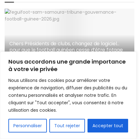
Chers Présidents de clubs, changez de logiciel…
pour que le football guinéen cesse d’être l’otage
de l’incompétence et du suivisme (par Sam
Nous accordons une grande importance
Samoura)
à votre vie privée
30 JUIN 2026
Nous utilisons des cookies pour améliorer votre
Handball, reines du monde, fierté de l’Afrique : quand la
expérience de navigation, diffuser des publicités ou du
Guinée transforme le mérite en symbole !
contenu personnalisés et analyser notre trafic. En
cliquant sur "Tout accepter", vous consentez à notre
Édito : le handball guinéen n’est plus une promesse, mais
utilisation des cookies.
une réalité
FR
Ligue 1 Guicopres : des sanctions lourdes face à une
Personnaliser
Tout rejeter
Accepter tout
vi0lence persistante, l’arbitrage toujours au centre