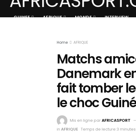
GUINEE
AFRIQUE
MONDE
INTERVIEW
Home
AFRIQUE
Matchs amicau
Danemark en 
fait tomber 
le choc Guin
Mis en ligne par
AFRICASPORT
in
AFRIQUE
Temps de lecture:3 minutes