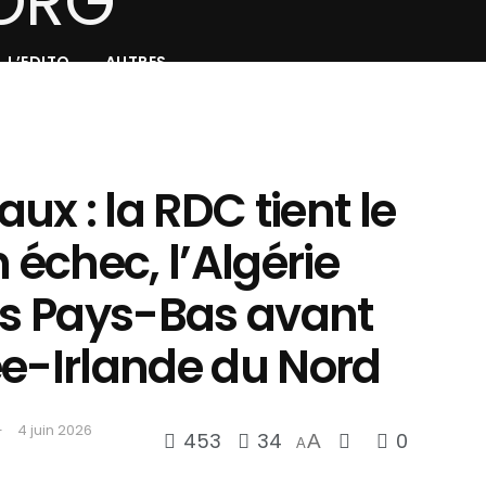
L’EDITO
AUTRES
x : la RDC tient le
échec, l’Algérie
les Pays-Bas avant
ée-Irlande du Nord
4 juin 2026
453
34
0
A
A