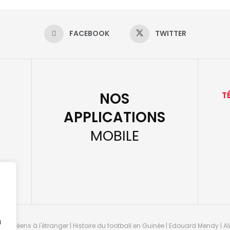
FACEBOOK
TWITTER
NOS
T
APPLICATIONS
MOBILE
u
guinéens à l'étranger | Histoire du football en Guinée | Edouard Mendy | Ali