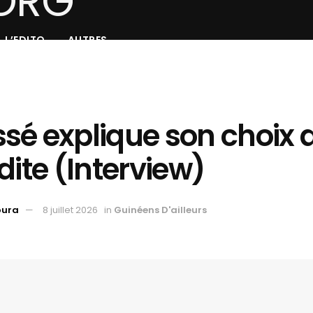
L’EDITO
AUTRES
é explique son choix d
dite (Interview)
oura
8 juillet 2026
in
Guinéens D'ailleurs