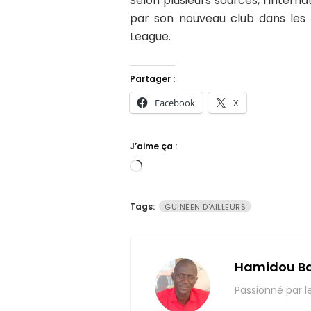
Selon plusieurs sources, l’interna
par son nouveau club dans les 
League.
Partager :
Facebook
X
J’aime ça :
Chargement…
Tags:
GUINÉEN D'AILLEURS
Hamidou B
Passionné par l