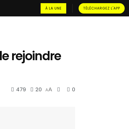
À LA UNE
TÉLÉCHARGEZ L'APP
e rejoindre
479
20
0
A
A