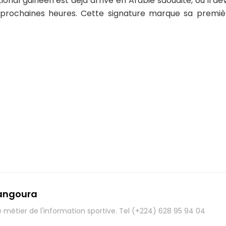
tional guinéen est déjà arrivé en Arabie saoudite, où il d
prochaines heures. Cette signature marque sa premiè
angoura
e métier de l'information sportive. Tel (+224) 628 95 94 04