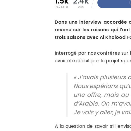
1.5k
2.4k
PARTAGE
VUS
Dans une interview accordée 
revenu sur les raisons qui l’on
trois saisons avec Al Kholood F
Interrogé par nos confrères sur 
avoir été séduit par le projet sp
« J’avais plusieurs 
Nous espérions qu’u
une offre, mais au
d’Arabie. On m’avait
Je vais y aller, je 
À la question de savoir s’il env