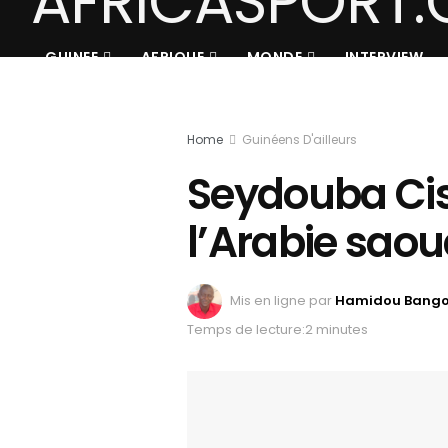
GUINEE
AFRIQUE
MONDE
INTERVIEW
Home
Guinéens D'ailleurs
Seydouba Ciss
l’Arabie saou
Mis en ligne par
Hamidou Bang
Temps de lecture:2 minutes