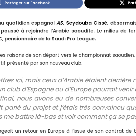
Partager sur Facebook
Part
au quotidien espagnol
AS
,
Seydouba Cissé
, désormai
t poussé à rejoindre l’Arabie saoudite. Le milieu de t
C, pensionnaire de la Saudi Pro League.
les raisons de son départ vers le championnat saoudien, l
ortif présenté par son nouveau club.
offres ici, mais ceux d’Arabie étaient derrièr
n club d’Espagne ou d’Europe pourrait venir 
 final, nous avons eu de nombreuses conver
 parlé du projet et j’étais très convaincu que
vais me battre là-bas et voir comment ça se pas
isageait un retour en Europe à l’issue de son contrat de 