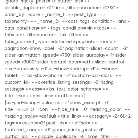
ignore_sticky_posts= »1″ author_ids= » »
disable_duplicate= »0″ time_filter= » » order= »DESC »
order_by= »date » _name_1= » » post_type= » »
taxonomy= » » _name_2= » » cats-tags-condition= »and »
cats-condition= »in » tags-condition= »in » tabs= » »
tabs_cat_filter= » » tabs_tax_filter= » »
tabs_content_type= »deferred » paginate= »none »
pagination-show-label= »0″ pagination-slides-count= »3″
slider-animation-speed= »750″ slider-autoplay= »1″ slider-
speed= »3000″ slider-control-dots= »off » slider-control-
next-prev= »style-1″ bs-show-desktop= »1″ bs-show-
tablet= »1″ bs-show-phone= »1″ custom-css-class= » »
custom-id= » » override-listing-settings= »0″ listing-
settings= » » css= » » bs-text-color-scheme= » »
title_link= » » post_ids= » » offset= » »]
[bs-grid-listing-1 columns= »1″ show_excerpt= »1″
title= »L’EDITO » icon= » » hide_title= »0″ heading_color= » »
heading_style= »default » title_link= » » category= »2461,42″
tag= » » count= »3″ post_ids= » » offset= » »
featured_image= »0″ ignore_sticky_posts= »1″
author_ids= » » disable_duplicate= »0″ time_filter= » »