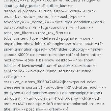
category= »72″ tag= » » count= »8″ featured_image= »0″
ignore_sticky_posts= »1″ author_ids= » »
disable_duplicate= »0″ time_filter= » » order= »DESC »
order_by= »date » _name_1= » » post_type= » »
taxonomy= » » _name_2= » » cats-tags-condition= »and »
cats-condition= »in » tags-condition= »in » tabs= » »
tabs_cat_filter= » » tabs_tax_filter= » »
tabs_content_type= »deferred » paginate= »none »
pagination-show-label= »0″ pagination-slides-count= »3″
slider-animation-speed= »750″ slider-autoplay= »1″ slider-
speed= »3000″ slider-control-dots= »off » slider-control-
next-prev= »style-1″ bs-show-desktop= »1″ bs-show-
tablet= »1″ bs-show-phone= »1″ custom-css-class= » »
custom-id= » » override-listing-settings= »0″ listing-
settings= » »
css= ».vc_custom_1586047419421{background-color:
#eeeeee !important;} » ad-active= »0″ ad-after_each= » »
ad-type= » » ad-banner= »none » ad-campaign= »none »
ad-count= » » ad-columns= »1″ ad-orderby= »date » ad-
order= »ASC » ad-align= »left » bs-text-color-scheme= » »
title_link= » » post_ids= » » offset= » »]