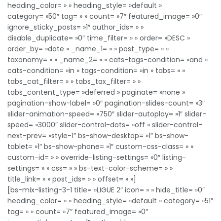
heading_color= » » heading_style= »default »
category= »50″ tag= » » count= »7″ featured_image= »0″
ignore_sticky_posts= »1″ author_ids= » »
disable_duplicate= »0″ time_filter= » » order= »DESC »
order_by= »date » _name_1= » » post_type= » »
taxonomy= » » _name_2= » » cats-tags-condition= »and »
cats-condition= »in » tags-condition= »in » tabs= » »
tabs_cat_filter= » » tabs_tax_filter= » »
tabs_content_type= »deferred » paginate= »none »
pagination-show-label= »0″ pagination-slides-count= »3″
slider-animation-speed= »750″ slider-autoplay= »1″ slider-
speed= »3000″ slider-control-dots= »off » slider-control-
next-prev= »style-1″ bs-show-desktop= »1″ bs-show-
tablet= »1″ bs-show-phone= »1″ custom-css-class= » »
custom-id= » » override-listing-settings= »0″ listing-
settings= » » css= » » bs-text-color-scheme= » »
title_link= » » post_ids= » » offset= » »]
[bs-mix-listing-3-1 title= »LIGUE 2″ icon= » » hide_title= »0″
heading_color= » » heading_style= »default » category= »51″
tag= » » count= »7″ featured_image= »0″