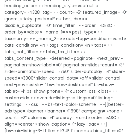
heading_color= » » heading_style= »default »
category= »4328″ tag= » » count= »5″ featured_image= »0″
ignore_sticky_posts= »1″ author_ids= » »
disable_duplicate= »0″ time_filter= » » order= »DESC »
order_by= »date » _name_1= » » post_type= » »
taxonomy= » » _name_2= » » cats-tags-condition= »and »
cats-condition= »in » tags-condition= »in » tabs= » »
tabs_cat_filter= » » tabs_tax_filter= » »
tabs_content_type= »deferred » paginate= »next_prev »
pagination-show-label= »0″ pagination-slides-count= »3″
slider-animation-speed= »750″ slider-autoplay= »1″ slider-
speed= »3000″ slider-control-dots= »off » slider-control-
next-prev= »style-1″ bs-show-desktop= »1″ bs-show-
tablet= »1″ bs-show-phone= »1″ custom-css-class= » »
custom-id= » » override-listing-settings= »0″ listing-
settings= » » css= » » bs-text-color-scheme= » »][better-
ads type= »banner » banner= »11698″ campaign= »none »
count= »2″ columns= »1″ orderby= »rand » order= »ASC »
align= »center » show-caption= »1″ lazy-load= » »]
[bs-mix-listing-3-1 title= »LIGUE 1″ icon= » » hide_title= »0″