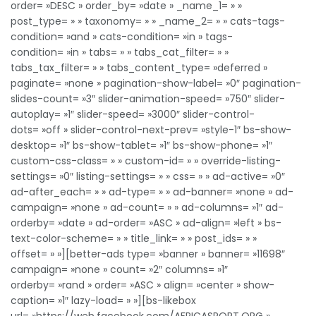
order= »DESC » order_by= »date » _name_1= » »
post_type= » » taxonomy= » » _name_2= » » cats-tags-
condition= »and » cats-condition= »in » tags-
condition= »in » tabs= » » tabs_cat_filter= » »
tabs_tax_filter= » » tabs_content_type= »deferred »
paginate= »none » pagination-show-label= »0″ pagination-
slides-count= »3″ slider-animation-speed= »750″ slider-
autoplay= »1″ slider-speed= »3000″ slider-control-
dots= »off » slider-control-next-prev= »style-1″ bs-show-
desktop= »1″ bs-show-tablet= »1″ bs-show-phone= »1″
custom-css-class= » » custom-id= » » override-listing-
settings= »0″ listing-settings= » » css= » » ad-active= »0″
ad-after_each= » » ad-type= » » ad-banner= »none » ad-
campaign= »none » ad-count= » » ad-columns= »1″ ad-
orderby= »date » ad-order= »ASC » ad-align= »left » bs-
text-color-scheme= » » title_link= » » post_ids= » »
offset= » »][better-ads type= »banner » banner= »11698″
campaign= »none » count= »2″ columns= »1″
orderby= »rand » order= »ASC » align= »center » show-
caption= »1″ lazy-load= » »][bs-likebox