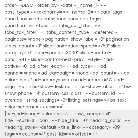
order= »DESC » order_by= »date » _name_1= » »
post_type= » » taxonomy= » » _name_2= » » cats-tags-
condition= »and » cats-condition= »in » tags-
condition= »in » tabs= » » tabs_cat_filter= » »
tabs_tax_filter= » » tabs_content_type= »deferred »
paginate= »none » pagination-show-label= »0″ pagination-
slides-count= »3″ slider-animation-speed= »750″ slider-
autoplay= »1″ slider-speed= »3000″ slider-control-
dots= »off » slider-control-next-prev= »style-1″ ad-
active= »0″ ad-after_each= » » ad-type= » » ad-
banner= »none » ad-campaign= »none » ad-count= » » ad-
columns= »1″ ad-orderby= »date » ad-order= »ASC » ad-
align= »left » bs-show-desktop= »1″ bs-show-tablet= »1″ bs-
show-phone= »1″ custom-css-class= » » custom-id= » »
override-listing-settings= »0″ listing-settings= » » bs-text-
color-scheme= » » css= » »]
[bs-grid-listing-1 columns= »2″ show_excerpt= »1″
title= »AUTRES » icon= » » hide_title= »0″ heading_color= » »
heading_style= »default » title_link= » » category= »39″
tag= » » count= »4″ post_ids= » » offset= » »