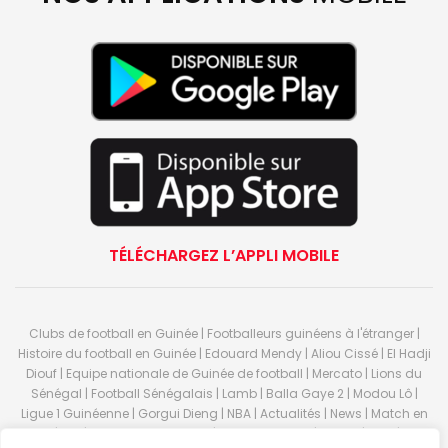
TÉLÉCHARGEZ L’APPLI MOBILE
Clubs de football en Guinée | Footballeurs guinéens à l'étranger |
Histoire du football en Guinée | Edouard Mendy | Aliou Cissé | El Hadji
Diouf | Equipe nationale de Guinée de football | Mercato | Lions du
Sénégal | Football Sénégalais | Lamb | Balla Gaye 2 | Modou Lô |
Ligue 1 Guinéenne | Gorgui Dieng | NBA | Actualités | News | Match en
direct | But | Actualité au Guinée | Premier League | Ligue 1 | Liga | Serie