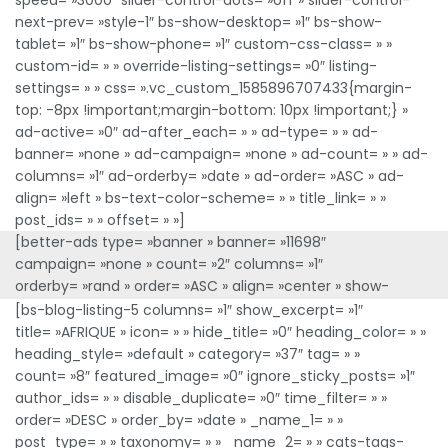
speed= »3000″ slider-control-dots= »off » slider-control-
next-prev= »style-1″ bs-show-desktop= »1″ bs-show-
tablet= »1″ bs-show-phone= »1″ custom-css-class= » »
custom-id= » » override-listing-settings= »0″ listing-
settings= » » css= ».vc_custom_1585896707433{margin-
top: -8px !important;margin-bottom: 10px !important;} »
ad-active= »0″ ad-after_each= » » ad-type= » » ad-
banner= »none » ad-campaign= »none » ad-count= » » ad-
columns= »1″ ad-orderby= »date » ad-order= »ASC » ad-
align= »left » bs-text-color-scheme= » » title_link= » »
post_ids= » » offset= » »]
[better-ads type= »banner » banner= »11698″
campaign= »none » count= »2″ columns= »1″
orderby= »rand » order= »ASC » align= »center » show-
caption= »1″ lazy-load= » »]
[bs-blog-listing-5 columns= »1″ show_excerpt= »1″
title= »AFRIQUE » icon= » » hide_title= »0″ heading_color= » »
heading_style= »default » category= »37″ tag= » »
count= »8″ featured_image= »0″ ignore_sticky_posts= »1″
author_ids= » » disable_duplicate= »0″ time_filter= » »
order= »DESC » order_by= »date » _name_1= » »
post_type= » » taxonomy= » » _name_2= » » cats-tags-