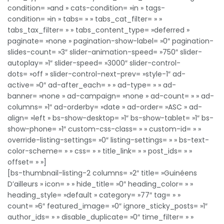
condition= »and » cats-condition= »in » tags-
condition= »in » tabs= » » tabs_cat_filter= » »
tabs_tax_filter= » » tabs_content_type= »deferred »
paginate= »none » pagination-show-label= »0″ pagination-
slides-count= »3″ slider-animation-speed= »750″ slider-
autoplay= »1″ slider-speed= »3000″ slider-control-
dots= »off » slider-control-next-prev= »style-1″ ad-
active= »0″ ad-after_each= » » ad-type= » » ad-
banner= »none » ad-campaign= »none » ad-count= » » ad-
columns= »1″ ad-orderby= »date » ad-order= »ASC » ad-
align= »left » bs-show-desktop= »1″ bs-show-tablet= »1″ bs-
show-phone= »1″ custom-css-class= » » custom-id= » »
override-listing-settings= »0″ listing-settings= » » bs-text-
color-scheme= » » css= » » title_link= » » post_ids= » »
offset= » »]
[bs-thumbnail-listing-2 columns= »2″ title= »Guinéens
D’ailleurs » icon= » » hide_title= »0″ heading_color= » »
heading_style= »default » category= »77″ tag= » »
count= »6″ featured_image= »0″ ignore_sticky_posts= »1″
author_ids= » » disable_duplicate= »0″ time_filter= » »