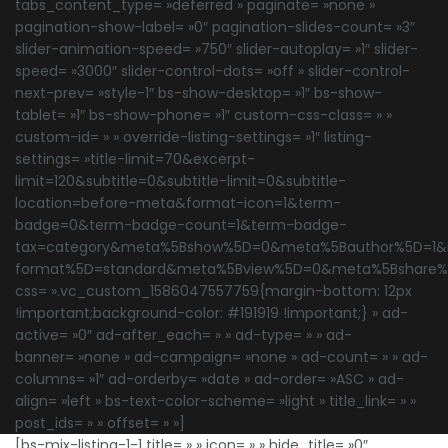
tabs_content_type= »deferred » paginate= »none »
pagination-show-label= »0″ pagination-slides-count= »3″
slider-animation-speed= »750″ slider-autoplay= »1″ slider-
speed= »3000″ slider-control-dots= »off » slider-control-
next-prev= »style-1″ bs-show-desktop= »1″ bs-show-
tablet= »1″ bs-show-phone= »1″ custom-css-class= » »
custom-id= » » override-listing-settings= »1″ listing-
settings= »title-limit=70&excerpt-
limit=120&subtitle=0&subtitle-limit=0&subtitle-
location=before-meta&format-icon=1&term-
badge=0&term-badge-count=1&term-badge-
tax=category&meta%5Bshow%5D=0&meta%5Bauthor%5D=1
format%5D=standard&meta%5Bview%5D=0&meta%5Bshare
css= ».vc_custom_1586047557759{margin-bottom: 12px
!important;background-color: #191919 !important;} » ad-
active= »0″ ad-after_each= » » ad-type= » » ad-
banner= »none » ad-campaign= »none » ad-count= » » ad-
columns= »1″ ad-orderby= »date » ad-order= »ASC » ad-
align= »left » bs-text-color-scheme= »light » title_link= » »
post_ids= » » offset= » »]
[bs-mix-listing-1-1 title= » » icon= » » hide_title= »0″