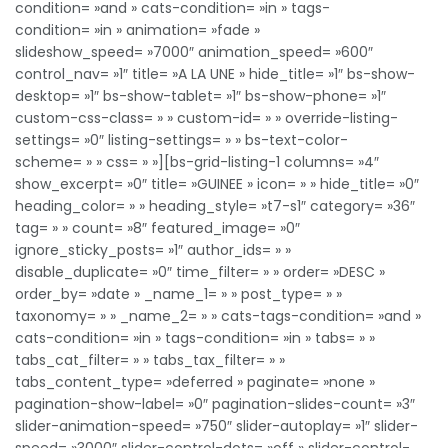
condition= »and » cats-condition= »in » tags-
condition= »in » animation= »fade »
slideshow_speed= »7000″ animation_speed= »600″
control_nav= »1″ title= »A LA UNE » hide_title= »1″ bs-show-
desktop= »1″ bs-show-tablet= »1″ bs-show-phone= »1″
custom-css-class= » » custom-id= » » override-listing-
settings= »0″ listing-settings= » » bs-text-color-
scheme= » » css= » »][bs-grid-listing-1 columns= »4″
show_excerpt= »0″ title= »GUINEE » icon= » » hide_title= »0″
heading_color= » » heading_style= »t7-s1″ category= »36″
tag= » » count= »8″ featured_image= »0″
ignore_sticky_posts= »1″ author_ids= » »
disable_duplicate= »0″ time_filter= » » order= »DESC »
order_by= »date » _name_1= » » post_type= » »
taxonomy= » » _name_2= » » cats-tags-condition= »and »
cats-condition= »in » tags-condition= »in » tabs= » »
tabs_cat_filter= » » tabs_tax_filter= » »
tabs_content_type= »deferred » paginate= »none »
pagination-show-label= »0″ pagination-slides-count= »3″
slider-animation-speed= »750″ slider-autoplay= »1″ slider-