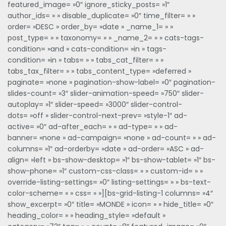
featured_image= »0″ ignore_sticky_posts= »1″
author_ids= » » disable_duplicate= »0″ time_filter= » »
order= »DESC » order_by= »date » _name_1= » »
post_type= » » taxonomy= » » _name_2= » » cats-tags-
condition= »and » cats-condition= »in » tags-
condition= »in » tabs= » » tabs_cat_filter= » »
tabs_tax_filter= » » tabs_content_type= »deferred »
paginate= »none » pagination-show-label= »0″ pagination-
slides-count= »3″ slider-animation-speed= »750″ slider-
autoplay= »1″ slider-speed= »3000″ slider-control-
dots= »off » slider-control-next-prev= »style-1″ ad-
active= »0″ ad-after_each= » » ad-type= » » ad-
banner= »none » ad-campaign= »none » ad-count= » » ad-
columns= »1″ ad-orderby= »date » ad-order= »ASC » ad-
align= »left » bs-show-desktop= »1″ bs-show-tablet= »1″ bs-
show-phone= »1″ custom-css-class= » » custom-id= » »
override-listing-settings= »0″ listing-settings= » » bs-text-
color-scheme= » » css= » »][bs-grid-listing-1 columns= »4″
show_excerpt= »0″ title= »MONDE » icon= » » hide_title= »0″
heading_color= » » heading_style= »default »