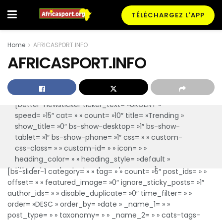
TÉLÉCHARGEZ L'APP
Home
AFRICASPORT.INFO
AFRICASPORT.INFO
[better-newsticker ticker_text= »URGENT »
speed= »15″ cat= » » count= »10″ title= »Trending »
show_title= »0″ bs-show-desktop= »1″ bs-show-
tablet= »1″ bs-show-phone= »1″ css= » » custom-
css-class= » » custom-id= » » icon= » »
heading_color= » » heading_style= »default »
title_link= » » bs-text-color-scheme= » »]
[bs-slider-1 category= » » tag= » » count= »5″ post_ids= » »
offset= » » featured_image= »0″ ignore_sticky_posts= »1″
author_ids= » » disable_duplicate= »0″ time_filter= » »
order= »DESC » order_by= »date » _name_1= » »
post_type= » » taxonomy= » » _name_2= » » cats-tags-