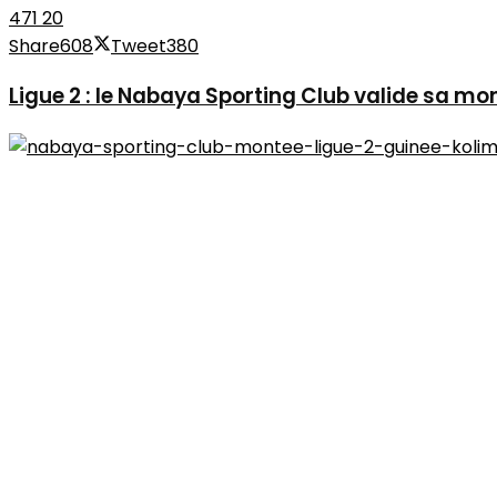
471
20
Share
608
Tweet
380
Ligue 2 : le Nabaya Sporting Club valide sa mo