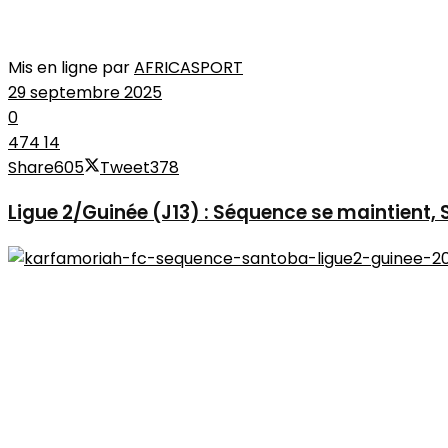
Mis en ligne par
AFRICASPORT
29 septembre 2025
0
474
14
Share
605
Tweet
378
Ligue 2/Guinée (J13) : Séquence se maintient