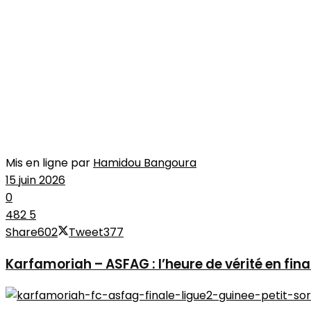
Mis en ligne par
Hamidou Bangoura
15 juin 2026
0
482
5
Share
602
Tweet
377
Karfamoriah – ASFAG : l’heure de vérité en fina