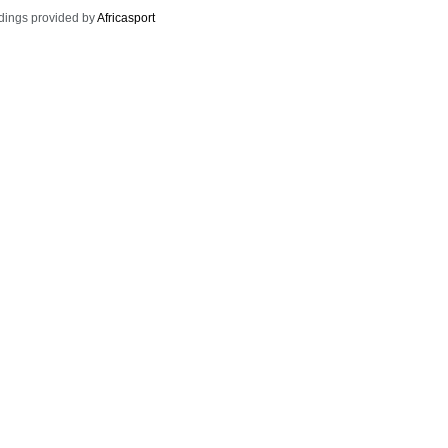
dings provided by
Africasport