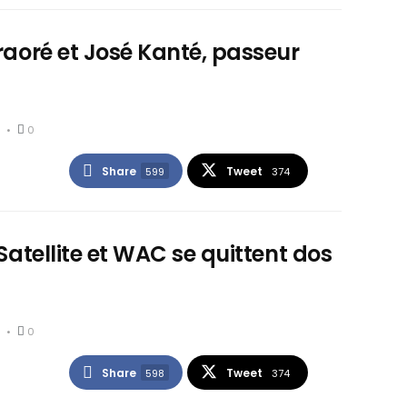
Traoré et José Kanté, passeur
0
Share
Tweet
599
374
 Satellite et WAC se quittent dos
0
Share
Tweet
598
374