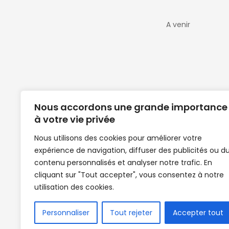
A venir
Nous accordons une grande importance
à votre vie privée
Nous utilisons des cookies pour améliorer votre
expérience de navigation, diffuser des publicités ou d
Clubs de football en Guinée | Footballeurs 
contenu personnalisés et analyser notre trafic. En
de Guinée de football | Mercato | Lions du
cliquant sur "Tout accepter", vous consentez à notre
News | Match en direct | But | Actualité au G
utilisation des cookies.
| Handball Guinee | Match Guinee | Champi
de Guinée | Senegal Equipe | Guinée | Le Se
en direct | Boxe | Sénégal Dakar | La Guin
Personnaliser
Tout rejeter
Accepter tout
Africasport | Clubs de football guinée