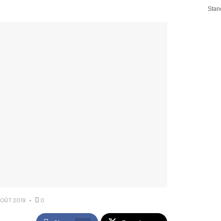
Stan
OÛT 2019
0