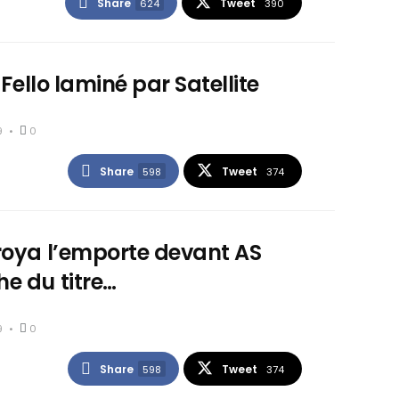
Share
Tweet
624
390
 Fello laminé par Satellite
9
0
Share
Tweet
598
374
roya l’emporte devant AS
e du titre…
9
0
Share
Tweet
598
374