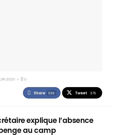
UIN 2020
0
Share
Tweet
599
375
crétaire explique l’absence
 Ibenge au camp