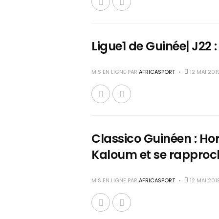
Ligue1 de Guinée| J22 :
MIS EN LIGNE PAR
AFRICASPORT
12 MAI 201
Classico Guinéen : Ho
Kaloum et se rapproch
MIS EN LIGNE PAR
AFRICASPORT
12 MAI 201