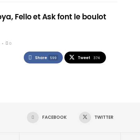
ya, Fello et Ask font le boulot
0
Share
Tweet
599
374
FACEBOOK
TWITTER