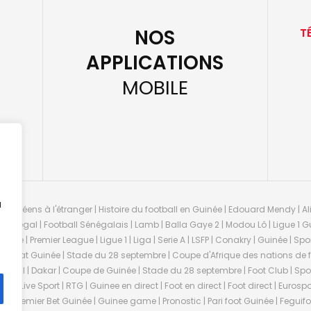
NOS
T
APPLICATIONS
MOBILE
u
guinéens à l'étranger | Histoire du football en Guinée | Edouard Mendy | Ali
 Sénégal | Football Sénégalais | Lamb | Balla Gaye 2 | Modou Lô | Ligue 1 Gu
uinée | Premier League | Ligue 1 | Liga | Serie A | LSFP | Conakry | Guinée | 
onnat Guinée | Stade du 28 septembre | Coupe d'Afrique des nations de fo
negal | Dakar | Coupe de Guinée | Stade du 28 septembre | Foot Club | Sport
ée | Live Sport | RTG | Guinee en direct | Foot en direct | Foot direct | Eurospo
ns | Premier Bet Guinée | Guinee game | Pronostic | Pari foot Guinée | Fegu