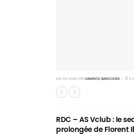
MIS EN LIGNE PAR
HAMIDOU BANGOURA
4 J
RDC – AS Vclub : le se
prolongée de Florent