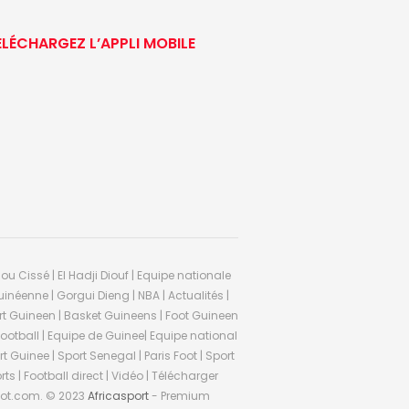
ÉLÉCHARGEZ L’APPLI MOBILE
ou Cissé | El Hadji Diouf | Equipe nationale
inéenne | Gorgui Dieng | NBA | Actualités |
Sport Guineen | Basket Guineens | Foot Guineen
otball | Equipe de Guinee| Equipe national
 Guinee | Sport Senegal | Paris Foot | Sport
rts | Football direct | Vidéo | Télécharger
ifoot.com. © 2023
Africasport
- Premium