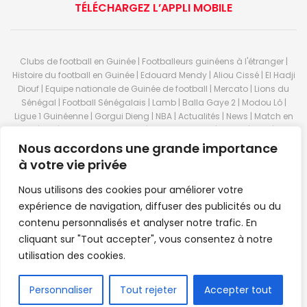
TÉLÉCHARGEZ L’APPLI MOBILE
Clubs de football en Guinée | Footballeurs guinéens à l'étranger |
Histoire du football en Guinée | Edouard Mendy | Aliou Cissé | El Hadji
Diouf | Equipe nationale de Guinée de football | Mercato | Lions du
Sénégal | Football Sénégalais | Lamb | Balla Gaye 2 | Modou Lô |
Ligue 1 Guinéenne | Gorgui Dieng | NBA | Actualités | News | Match en
direct | But | Actualité au Guinée | Premier League | Ligue 1 | Liga | Serie
A | LSFP | Conakry | Guinée | Sport Guineen | Basket Guineens | Foot
Nous accordons une grande importance
Guineen | Handball Guinee | Match Guinee | Championnat Guinée |
à votre vie privée
Stade du 28 septembre | Coupe d'Afrique des nations de football |
Equipe de Guinee| Equipe national de Guinée | Senegal Equipe |
Nous utilisons des cookies pour améliorer votre
Guinée | Le Senegal | Dakar | Coupe de Guinée | Stade du 28
expérience de navigation, diffuser des publicités ou du
septembre | Foot Club | Sport Guinee | Sport Senegal | Paris Foot |
contenu personnalisés et analyser notre trafic. En
Sport en direct | Boxe | Sénégal Dakar | La Guinée | Live Sport | RTG |
cliquant sur "Tout accepter", vous consentez à notre
Guinee en direct | Foot en direct | Foot direct | Eurosports | Football
direct | Vidéo | Télécharger Africasport | Clubs de football guinéens |
utilisation des cookies.
Premier Bet Guinée | Guinee game | Pronostic | Pari foot Guinée |
Feguifoot.com. © 2023
Africasport
- Premium WordPress news &
FR
Personnaliser
Tout rejeter
Accepter tout
magazine theme by
Confordev
.