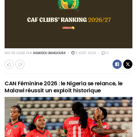
MIS EN LIGNE PAR
HAMIDOU BANGOURA
6 AOÛT 2026
0
CAN Féminine 2026 : le Nigeria se relance, le
Malawi réussit un exploit historique