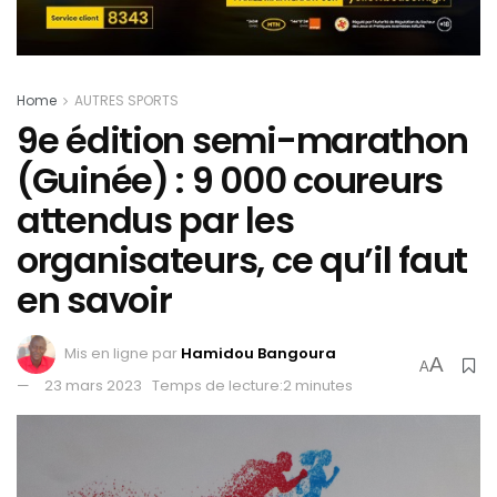
Home
AUTRES SPORTS
9e édition semi-marathon
(Guinée) : 9 000 coureurs
attendus par les
organisateurs, ce qu’il faut
en savoir
Mis en ligne par
Hamidou Bangoura
A
A
23 mars 2023
Temps de lecture:2 minutes