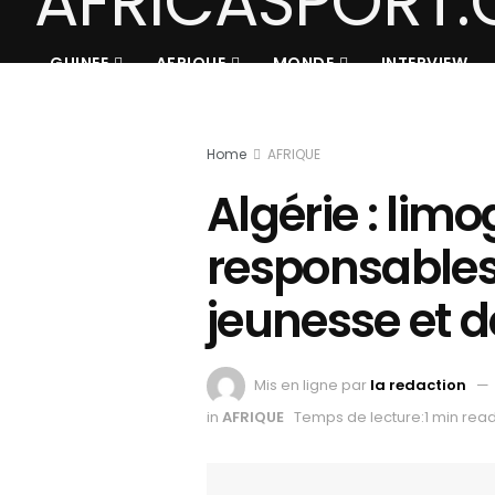
GUINEE
AFRIQUE
MONDE
INTERVIEW
Home
AFRIQUE
Algérie : lim
responsables
jeunesse et d
Mis en ligne par
la redaction
in
AFRIQUE
Temps de lecture:1 min rea