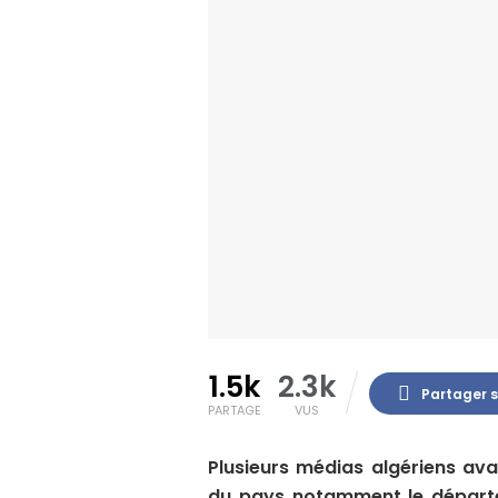
1.5k
2.3k
Partager 
PARTAGE
VUS
Plusieurs médias algériens avai
du pays notamment le départe