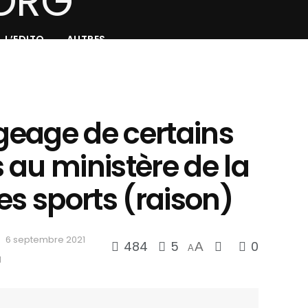
L’EDITO
AUTRES
ogeage de certains
 au ministère de la
es sports (raison)
6 septembre 2021
484
5
0
A
A
d