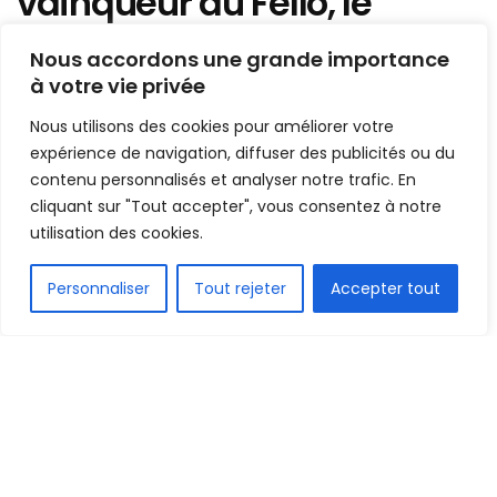
vainqueur du Fello, le
Wakriya AC reprend la
Nous accordons une grande importance
première place du
à votre vie privée
classement
Nous utilisons des cookies pour améliorer votre
expérience de navigation, diffuser des publicités ou du
Mis en ligne par
Hamidou Bangoura
contenu personnalisés et analyser notre trafic. En
A
A
cliquant sur "Tout accepter", vous consentez à notre
9 mai 2021
Temps de lecture:1 min read
utilisation des cookies.
FR
Personnaliser
Tout rejeter
Accepter tout