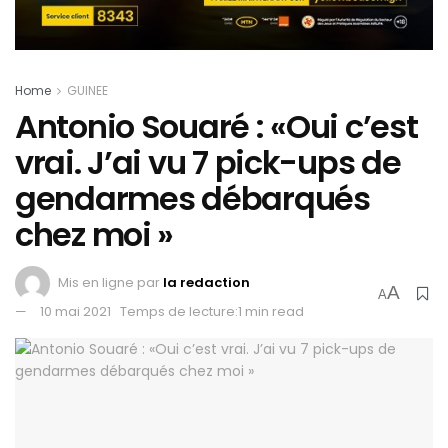
Home
GUINEE
Antonio Souaré : «Oui c’est
vrai. J’ai vu 7 pick-ups de
gendarmes débarqués
chez moi »
Mis en ligne par
la redaction
A
A
10 mai 2021
Temps de lecture:1 min read