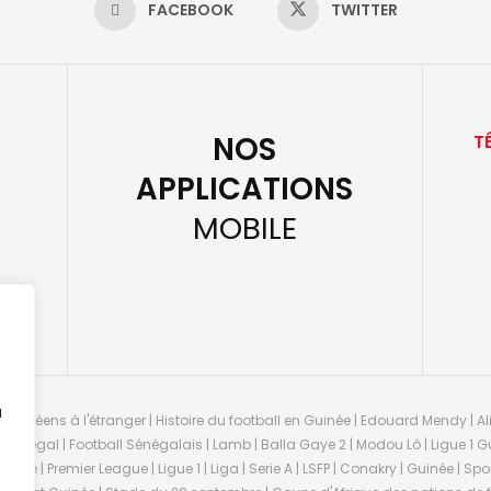
FACEBOOK
TWITTER
NOS
T
APPLICATIONS
MOBILE
u
guinéens à l'étranger | Histoire du football en Guinée | Edouard Mendy | Ali
 Sénégal | Football Sénégalais | Lamb | Balla Gaye 2 | Modou Lô | Ligue 1 Gu
uinée | Premier League | Ligue 1 | Liga | Serie A | LSFP | Conakry | Guinée | 