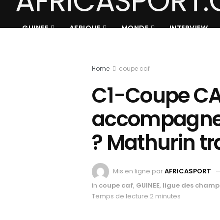
GUINEE
AFRIQUE
MONDE
INTERVIEW
Home
coupe caf
C1-Coupe CAF
accompagner
? Mathurin tr
Mis en ligne par
AFRICASPORT
in
coupe caf
,
GUINEE
,
ligue des champ
Temps de lecture:2 minutes