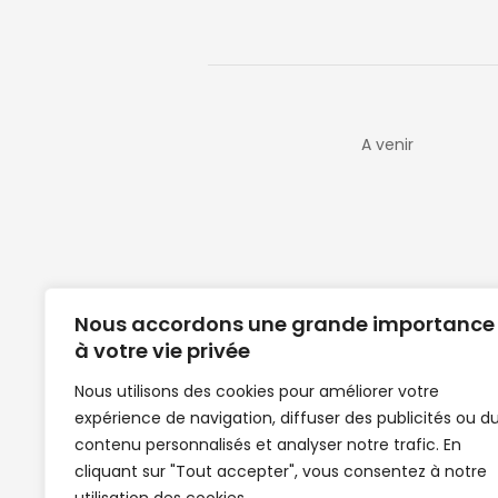
A venir
Nous accordons une grande importance
à votre vie privée
Nous utilisons des cookies pour améliorer votre
expérience de navigation, diffuser des publicités ou d
Clubs de football en Guinée | Footballeurs 
contenu personnalisés et analyser notre trafic. En
de Guinée de football | Mercato | Lions du
cliquant sur "Tout accepter", vous consentez à notre
News | Match en direct | But | Actualité au G