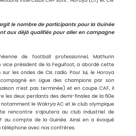
itions interclubs CAF sont : Horoya (C1) et CIK
argit le nombre de participants pour la Guinée
ont aux déjà qualifiés pour aller en campagne
néenne de football professionnel, Mathurin
vice président de la Feguifoot, a abordé cette
sur les ondes de Cis radio. Pour lui, le Horoya
ccompagné en Ligue des champions par son
 saison n’est pas terminée) et en coupe CAF, il
e les deux perdants des demi-finales de la 60e
, notamment le Wakrya AC et le club olympique
e rencontre s’ajoutera au club industriel de
F au compte de la Guinée. Ainsi en a évoqué
u téléphone avec nos confrères.