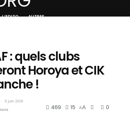
L’EDITO
AUTRES
 : quels clubs
ont Horoya et CIK
anche !
5 juin 2019
469
15
0
A
A
ions