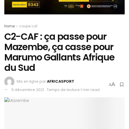
Home
coupe caf
C2-CAF : ça passe pour
Mazembe, ça casse pour
Marumo Gallants Afrique
du Sud
Mis en ligne par
AFRICASPORT
A
A
5 décembre 2021
Temps de lecture:1 min read