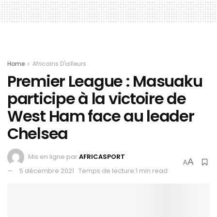
Home
Africains D'ailleurs
Premier League : Masuaku
participe à la victoire de
West Ham face au leader
Chelsea
Mis en ligne par
AFRICASPORT
A
A
5 décembre 2021
Temps de lecture:1 min read