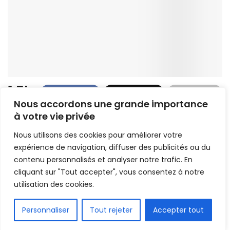
1.5k
Nous accordons une grande importance
PARTAGE
à votre vie privée
Léopard international congolais, Arthur Masuaku
Fuka est l’auteur d’un fabuleux but dans la
Nous utilisons des cookies pour améliorer votre
rencontre remportée par son club West Ham 3-2
expérience de navigation, diffuser des publicités ou du
contre le leader Chelsea.
contenu personnalisés et analyser notre trafic. En
cliquant sur "Tout accepter", vous consentez à notre
C’était ce samedi 4 décembre 2021, à London
utilisation des cookies.
stadium, en match comptant pour la 15ème journée
FR
de la Premier League anglaise.
Personnaliser
Tout rejeter
Accepter tout
Thiago Silva a ouvert la marque pour les Blues à la