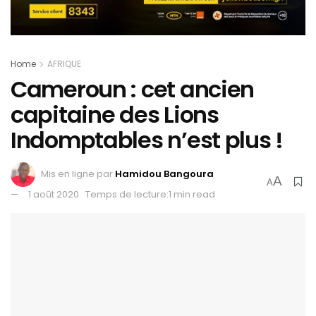
Home
AFRIQUE
Cameroun : cet ancien
capitaine des Lions
Indomptables n’est plus !
Mis en ligne par
Hamidou Bangoura
A
A
1 août 2020
Temps de lecture:1 min read