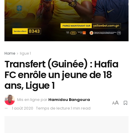
Home
ligue 1
Transfert (Guinée) : Hafia
FC enrôle un jeune de 18
ans, Ligue 1
Mis en ligne par
Hamidou Bangoura
A
A
1 août 2020
Temps de lecture:1 min read