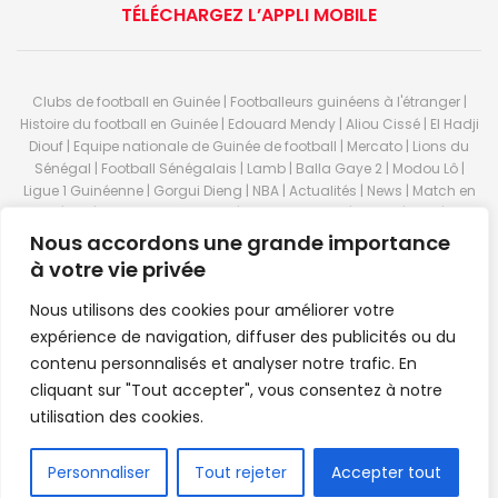
TÉLÉCHARGEZ L’APPLI MOBILE
Clubs de football en Guinée | Footballeurs guinéens à l'étranger |
Histoire du football en Guinée | Edouard Mendy | Aliou Cissé | El Hadji
Diouf | Equipe nationale de Guinée de football | Mercato | Lions du
Sénégal | Football Sénégalais | Lamb | Balla Gaye 2 | Modou Lô |
Ligue 1 Guinéenne | Gorgui Dieng | NBA | Actualités | News | Match en
direct | But | Actualité au Guinée | Premier League | Ligue 1 | Liga | Serie
A | LSFP | Conakry | Guinée | Sport Guineen | Basket Guineens | Foot
Nous accordons une grande importance
Guineen | Handball Guinee | Match Guinee | Championnat Guinée |
à votre vie privée
Stade du 28 septembre | Coupe d'Afrique des nations de football |
Equipe de Guinee| Equipe national de Guinée | Senegal Equipe |
Nous utilisons des cookies pour améliorer votre
Guinée | Le Senegal | Dakar | Coupe de Guinée | Stade du 28
expérience de navigation, diffuser des publicités ou du
septembre | Foot Club | Sport Guinee | Sport Senegal | Paris Foot |
contenu personnalisés et analyser notre trafic. En
Sport en direct | Boxe | Sénégal Dakar | La Guinée | Live Sport | RTG |
cliquant sur "Tout accepter", vous consentez à notre
Guinee en direct | Foot en direct | Foot direct | Eurosports | Football
direct | Vidéo | Télécharger Africasport | Clubs de football guinéens |
utilisation des cookies.
Premier Bet Guinée | Guinee game | Pronostic | Pari foot Guinée |
Feguifoot.com. © 2023
Africasport
- Premium WordPress news &
FR
Personnaliser
Tout rejeter
Accepter tout
magazine theme by
Confordev
.