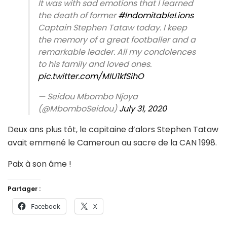
It was with sad emotions that I learned
the death of former
#IndomitableLions
Captain Stephen Tataw today. I keep
the memory of a great footballer and a
remarkable leader. All my condolences
to his family and loved ones.
pic.twitter.com/MIU1kfSihO
— Seidou Mbombo Njoya
(@MbomboSeidou)
July 31, 2020
Deux ans plus tôt, le capitaine d’alors Stephen Tataw
avait emmené le Cameroun au sacre de la CAN 1998.
Paix à son âme !
Partager :
Facebook
X