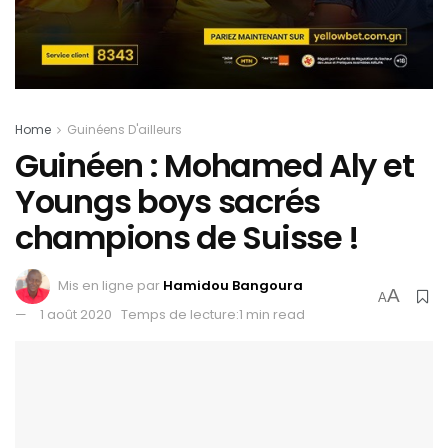
Home
Guinéens D'ailleurs
Guinéen : Mohamed Aly et
Youngs boys sacrés
champions de Suisse !
Mis en ligne par
Hamidou Bangoura
A
A
1 août 2020
Temps de lecture:1 min read