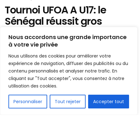
Tournoi UFOA A U17: le
Sénégal réussit gros
d’entrée !
Nous accordons une grande importance
à votre vie privée
Mis en ligne par
AFRICASPORT
A
A
Nous utilisons des cookies pour améliorer votre
2 octobre 2022
Temps de lecture:1 min read
expérience de navigation, diffuser des publicités ou du
contenu personnalisés et analyser notre trafic. En
cliquant sur "Tout accepter", vous consentez à notre
utilisation des cookies.
FR
Personnaliser
Tout rejeter
Accepter tout