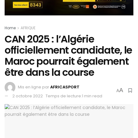
Home
AFRIQUE
CAN 2025 : l’Algérie
officiellement candidate, le
Maroc pourrait également
être dans la course
Mis en ligne par
AFRICASPORT
A
A
2 octobre 2022
Temps de lecture:1 min read