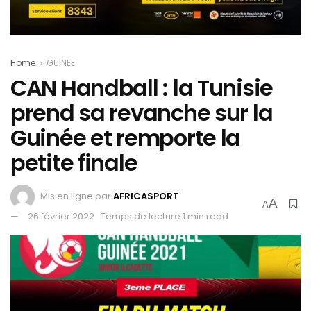
Home
GUINEE
CAN Handball : la Tunisie
prend sa revanche sur la
Guinée et remporte la
petite finale
Mis en ligne par
AFRICASPORT
A
A
26 février 2022
Temps de lecture:1 min read