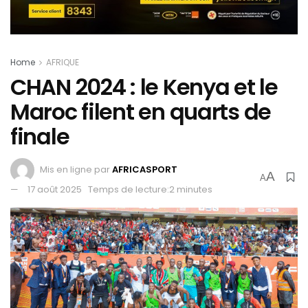
Home
AFRIQUE
CHAN 2024 : le Kenya et le
Maroc filent en quarts de
finale
Mis en ligne par
AFRICASPORT
A
A
17 août 2025
Temps de lecture:2 minutes