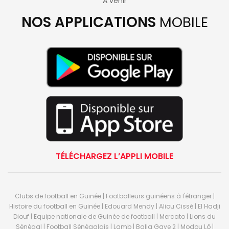
A venir
NOS APPLICATIONS
MOBILE
TÉLÉCHARGEZ L’APPLI MOBILE
Clubs de football en Guinée | Footballeurs guinéens à l'étranger |
Histoire du football en Guinée | Edouard Mendy | Aliou Cissé | El Hadji
Diouf | Equipe nationale de Guinée de football | Mercato | Lions du
Sénégal | Football Sénégalais | Lamb | Balla Gaye 2 | Modou Lô |