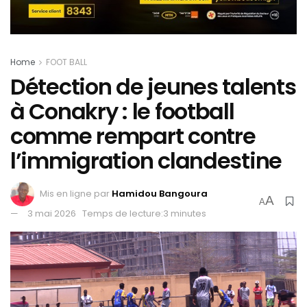
Home
FOOT BALL
Détection de jeunes talents
à Conakry : le football
comme rempart contre
l’immigration clandestine
Mis en ligne par
Hamidou Bangoura
A
A
3 mai 2026
Temps de lecture:3 minutes