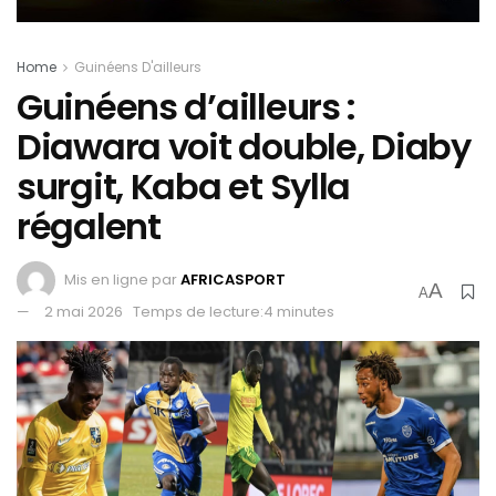
Home
Guinéens D'ailleurs
Guinéens d’ailleurs :
Diawara voit double, Diaby
surgit, Kaba et Sylla
régalent
Mis en ligne par
AFRICASPORT
A
A
2 mai 2026
Temps de lecture:4 minutes