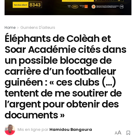
Home
Guinéens D'ailleurs
Éléphants de Colèah et
Soar Académie cités dans
un possible blocage de
carrière d’un footballeur
guinéen : « ces clubs (…)
tentent de me soutirer de
l’argent pour obtenir des
documents »
Mis en ligne par
Hamidou Bangoura
A
A