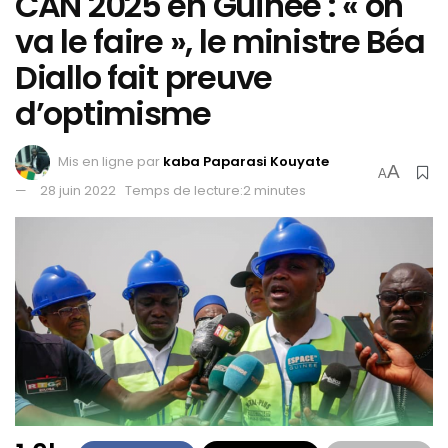
CAN 2025 en Guinée : « on
va le faire », le ministre Béa
Diallo fait preuve
d’optimisme
Mis en ligne par
kaba Paparasi Kouyate
A
A
28 juin 2022
Temps de lecture:2 minutes