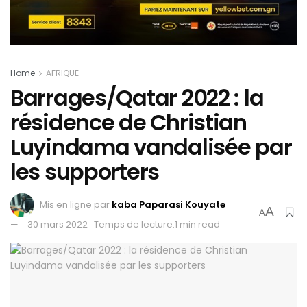
Home
AFRIQUE
Barrages/Qatar 2022 : la
résidence de Christian
Luyindama vandalisée par
les supporters
Mis en ligne par
kaba Paparasi Kouyate
A
A
30 mars 2022
Temps de lecture:1 min read