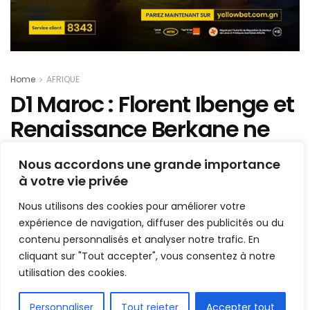
Home
AFRIQUE
D1 Maroc : Florent Ibenge et
Renaissance Berkane ne
joueront pas les interclubs
Nous accordons une grande importance
à votre vie privée
Mis en ligne par
Hamidou Bangoura
A
A
Nous utilisons des cookies pour améliorer votre
18 juillet 2021
Temps de lecture:1 min read
expérience de navigation, diffuser des publicités ou du
contenu personnalisés et analyser notre trafic. En
cliquant sur "Tout accepter", vous consentez à notre
utilisation des cookies.
FR
Personnaliser
Tout rejeter
Accepter tout