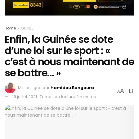
Home
GUINEE
Enfin, la Guinée se dote
d’une loi sur le sport : «
c’est à nous maintenant de
se battre… »
Mis en ligne par
Hamidou Bangoura
A
A
19 juillet 2021
Temps de lecture:2 minutes