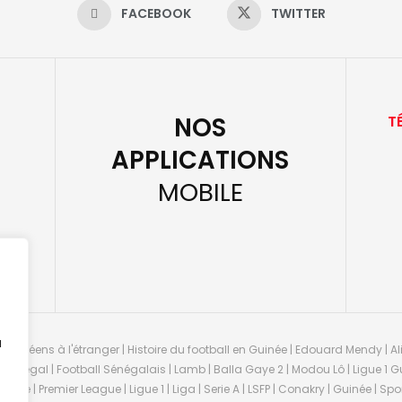
FACEBOOK
TWITTER
NOS
T
APPLICATIONS
MOBILE
u
guinéens à l'étranger | Histoire du football en Guinée | Edouard Mendy | Ali
 Sénégal | Football Sénégalais | Lamb | Balla Gaye 2 | Modou Lô | Ligue 1 Gu
uinée | Premier League | Ligue 1 | Liga | Serie A | LSFP | Conakry | Guinée | 