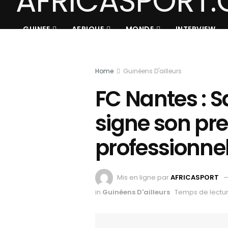
GUINEE
AFRIQUE
MONDE
INTERVIEW
Home
Guinéens D'ailleurs
FC Nantes :
signe son pr
professionne
Mis en ligne par
AFRICASPORT
in
Guinéens D'ailleurs
Temps de lectur