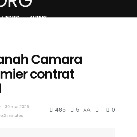
L’EDITO
AUTRES
 Sanah Camara
emier contrat
l
30 mai 2026
485
5
0
A
A
e:2 minutes