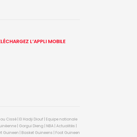
ÉLÉCHARGEZ L’APPLI MOBILE
ou Cissé | El Hadji Diouf | Equipe nationale
inéenne | Gorgui Dieng | NBA | Actualités |
Sport Guineen | Basket Guineens | Foot Guineen