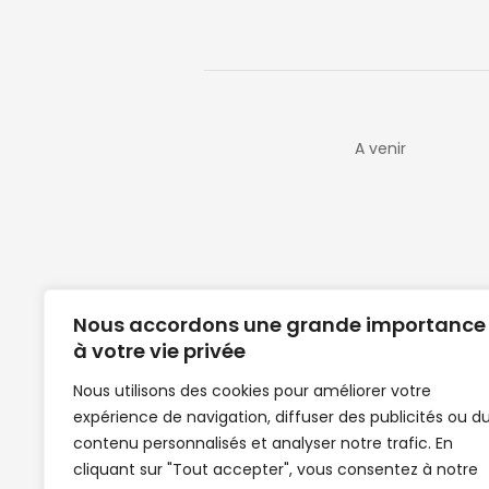
A venir
Nous accordons une grande importance
à votre vie privée
Nous utilisons des cookies pour améliorer votre
expérience de navigation, diffuser des publicités ou d
Clubs de football en Guinée | Footballeurs 
contenu personnalisés et analyser notre trafic. En
de Guinée de football | Mercato | Lions du
cliquant sur "Tout accepter", vous consentez à notre
News | Match en direct | But | Actualité au G