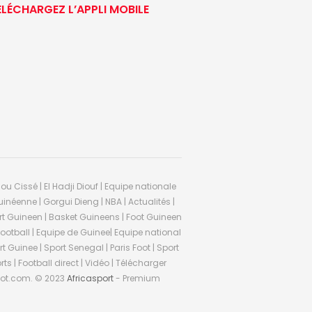
ÉLÉCHARGEZ L’APPLI MOBILE
ou Cissé | El Hadji Diouf | Equipe nationale
inéenne | Gorgui Dieng | NBA | Actualités |
Sport Guineen | Basket Guineens | Foot Guineen
otball | Equipe de Guinee| Equipe national
 Guinee | Sport Senegal | Paris Foot | Sport
rts | Football direct | Vidéo | Télécharger
ifoot.com. © 2023
Africasport
- Premium