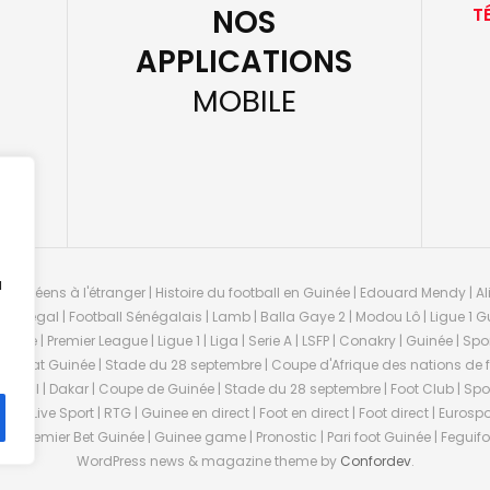
NOS
T
APPLICATIONS
MOBILE
u
guinéens à l'étranger | Histoire du football en Guinée | Edouard Mendy | Ali
 Sénégal | Football Sénégalais | Lamb | Balla Gaye 2 | Modou Lô | Ligue 1 Gu
uinée | Premier League | Ligue 1 | Liga | Serie A | LSFP | Conakry | Guinée | 
onnat Guinée | Stade du 28 septembre | Coupe d'Afrique des nations de fo
negal | Dakar | Coupe de Guinée | Stade du 28 septembre | Foot Club | Sport
ée | Live Sport | RTG | Guinee en direct | Foot en direct | Foot direct | Eurospo
ns | Premier Bet Guinée | Guinee game | Pronostic | Pari foot Guinée | Fegu
WordPress news & magazine theme by
Confordev
.