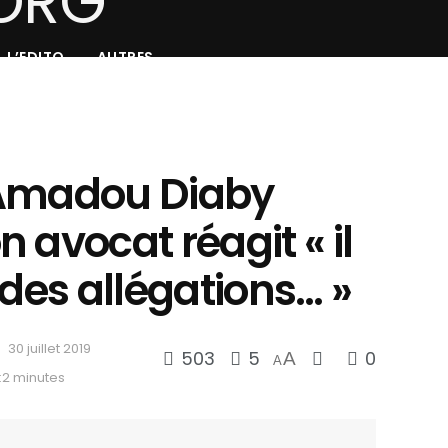
L’EDITO
AUTRES
 Amadou Diaby
 avocat réagit « il
 des allégations… »
30 juillet 2019
503
5
0
A
A
:2 minutes