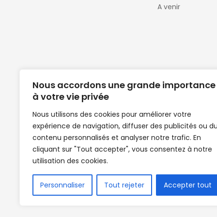
A venir
Nous accordons une grande importance
à votre vie privée
Nous utilisons des cookies pour améliorer votre
expérience de navigation, diffuser des publicités ou d
Clubs de football en Guinée | Footballeurs 
contenu personnalisés et analyser notre trafic. En
de Guinée de football | Mercato | Lions du
cliquant sur "Tout accepter", vous consentez à notre
News | Match en direct | But | Actualité au G
utilisation des cookies.
| Handball Guinee | Match Guinee | Champi
de Guinée | Senegal Equipe | Guinée | Le Se
en direct | Boxe | Sénégal Dakar | La Guin
Personnaliser
Tout rejeter
Accepter tout
Africasport | Clubs de football guinée