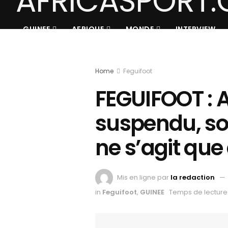
GUINEE
AFRIQUE
MONDE
INTERVIEW
Home
Feguifoot
FEGUIFOOT :
suspendu, son
ne s’agit que
Mis en ligne par
la redaction
in
Feguifoot
,
GUINEE
Temps de lecture