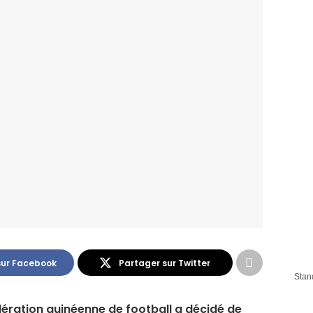
sur Facebook
Partager sur Twitter
Stan
dération guinéenne de football a décidé de