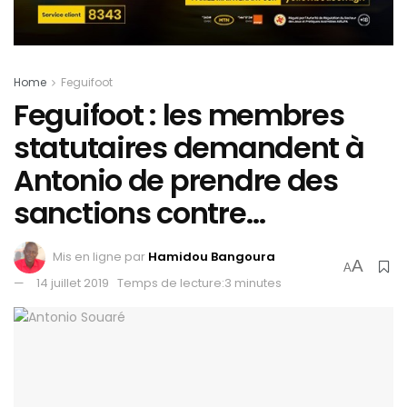
Home
Feguifoot
Feguifoot : les membres
statutaires demandent à
Antonio de prendre des
sanctions contre…
Mis en ligne par
Hamidou Bangoura
A
A
14 juillet 2019
Temps de lecture:3 minutes