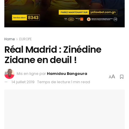
Home
EUROPE
Réal Madrid : Zinédine
Zidane en deuil !
Mis en ligne par
Hamidou Bangoura
A
A
14 juillet 2019
Temps de lecture:1 min read