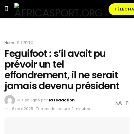
TÉLÉCHA
Home
L’EDITO
Feguifoot : s’il avait pu
prévoir un tel
effondrement, il ne serait
jamais devenu président
Mis en ligne par
la redaction
A
A
8 mai 2025
Temps de lecture:2 minutes