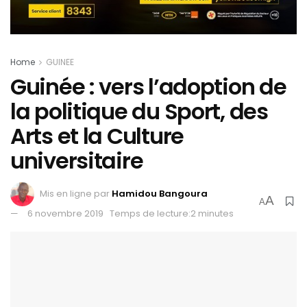
Home
GUINEE
Guinée : vers l’adoption de
la politique du Sport, des
Arts et la Culture
universitaire
Mis en ligne par
Hamidou Bangoura
A
A
6 novembre 2019
Temps de lecture:2 minutes