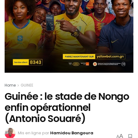
Home
GUINEE
Guinée : le stade de Nongo
enfin opérationnel
(Antonio Souaré)
Mis en ligne par
Hamidou Bangoura
A
A