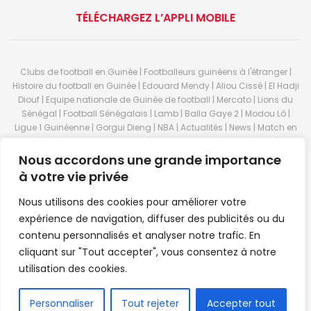
TÉLÉCHARGEZ L’APPLI MOBILE
Clubs de football en Guinée | Footballeurs guinéens à l'étranger |
Histoire du football en Guinée | Edouard Mendy | Aliou Cissé | El Hadji
Diouf | Equipe nationale de Guinée de football | Mercato | Lions du
Sénégal | Football Sénégalais | Lamb | Balla Gaye 2 | Modou Lô |
Ligue 1 Guinéenne | Gorgui Dieng | NBA | Actualités | News | Match en
direct | But | Actualité au Guinée | Premier League | Ligue 1 | Liga | Serie
A | LSFP | Conakry | Guinée | Sport Guineen | Basket Guineens | Foot
Nous accordons une grande importance
Guineen | Handball Guinee | Match Guinee | Championnat Guinée |
à votre vie privée
Stade du 28 septembre | Coupe d'Afrique des nations de football |
Equipe de Guinee| Equipe national de Guinée | Senegal Equipe |
Nous utilisons des cookies pour améliorer votre
Guinée | Le Senegal | Dakar | Coupe de Guinée | Stade du 28
expérience de navigation, diffuser des publicités ou du
septembre | Foot Club | Sport Guinee | Sport Senegal | Paris Foot |
contenu personnalisés et analyser notre trafic. En
Sport en direct | Boxe | Sénégal Dakar | La Guinée | Live Sport | RTG |
cliquant sur "Tout accepter", vous consentez à notre
Guinee en direct | Foot en direct | Foot direct | Eurosports | Football
direct | Vidéo | Télécharger Africasport | Clubs de football guinéens |
utilisation des cookies.
Premier Bet Guinée | Guinee game | Pronostic | Pari foot Guinée |
Feguifoot.com. © 2023
Africasport
- Premium WordPress news &
FR
Personnaliser
Tout rejeter
Accepter tout
magazine theme by
Confordev
.