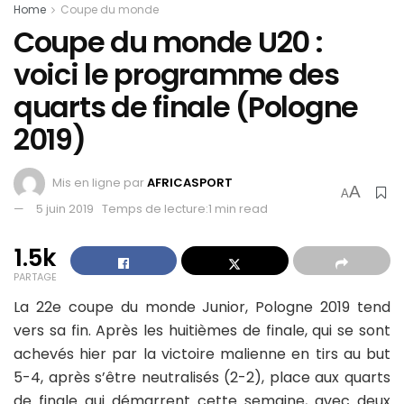
Home
Coupe du monde
Coupe du monde U20 :
voici le programme des
quarts de finale (Pologne
2019)
Mis en ligne par
AFRICASPORT
A
A
5 juin 2019
Temps de lecture:1 min read
1.5k
PARTAGE
La 22e coupe du monde Junior, Pologne 2019 tend
vers sa fin. Après les huitièmes de finale, qui se sont
achevés hier par la victoire malienne en tirs au but
5-4, après s’être neutralisés (2-2), place aux quarts
de finale qui démarrent cette semaine, avec deux