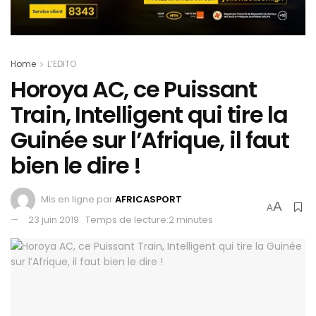
Home
L’EDITO
Horoya AC, ce Puissant
Train, Intelligent qui tire la
Guinée sur l’Afrique, il faut
bien le dire !
Mis en ligne par
AFRICASPORT
A
A
23 juin 2019
Temps de lecture:2 minutes