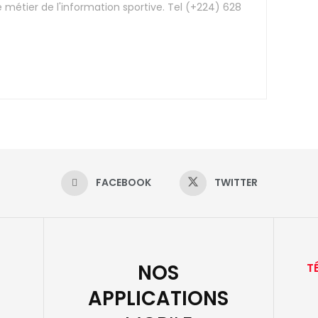
e métier de l'information sportive. Tel (+224) 628
FACEBOOK
TWITTER
NOS
T
APPLICATIONS