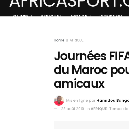
GUINEE
AFRIQUE
MONDE
INTERVIEW
Home
AFRIQUE
Journées FIFA :
du Maroc pou
amicaux
Mis en ligne par
Hamidou Bang
28 août 2019
in
AFRIQUE
Temps de 