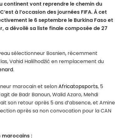
u continent vont reprendre le chemin du
’est à l’occasion des journées FIFA. À cet
pectivement le 6 septembre le Burkina Faso et
r, a dévoilé sa liste finale composée de 27
uveau sélectionneur Bosnien, récemment
tlas, Vahid Halilhodžić en remplacement du
enard
.
nneur marocain et selon
Africatopsports
, 5
 s’agit de Badr Banoun, Walid Azaro, Mehdi
fait son retour après 5 ans d’absence, et Amine
élection après sa non convocation pour la CAN
s marocains :