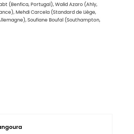
abt (Benfica, Portugal), Walid Azaro (Ahly,
rance), Mehdi Carcela (Standard de Liège,
 Allemagne), Soufiane Boufal (Southampton,
angoura