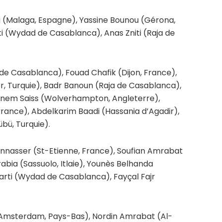
ui (Malaga, Espagne), Yassine Bounou (Gérona,
(Wydad de Casablanca), Anas Zniti (Raja de
de Casablanca), Fouad Chafik (Dijon, France),
, Turquie), Badr Banoun (Raja de Casablanca),
anem Saiss (Wolverhampton, Angleterre),
rance), Abdelkarim Baadi (Hassania d’Agadir),
bü, Turquie).
Bennasser (St-Etienne, France), Soufian Amrabat
rabia (Sassuolo, Itlaie), Younès Belhanda
Karti (Wydad de Casablanca), Fayçal Fajr
 Amsterdam, Pays-Bas), Nordin Amrabat (Al-