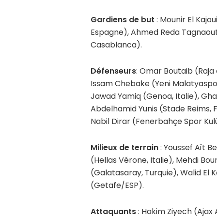
Gardiens de but
: Mounir El Kajo
Espagne), Ahmed Reda Tagnaouti 
Casablanca).
Défenseurs
: Omar Boutaib (Raja 
Issam Chebake (Yeni Malatyaspor
Jawad Yamiq (Genoa, Italie), Gh
Abdelhamid Yunis (Stade Reims, F
Nabil Dirar (Fenerbahçe Spor Kulü
Milieux de terrain
: Youssef Aït 
(Hellas Vérone, Italie), Mehdi Bou
(Galatasaray, Turquie), Walid El 
(Getafe/ESP).
Attaquants
: Hakim Ziyech (Ajax