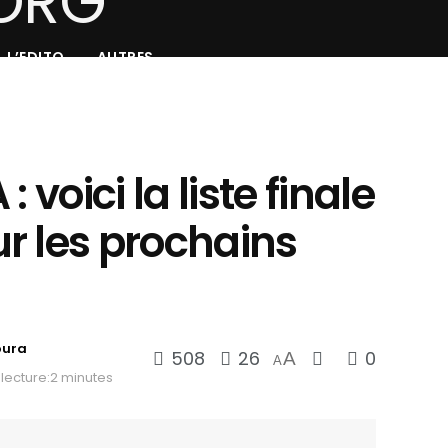
L’EDITO
AUTRES
 voici la liste finale
r les prochains
oura
508
26
0
A
A
lecture:2 minutes