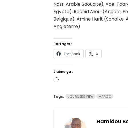
Nasr, Arabie Saoudite), Adel Taar
Egypte), Rachid Alioui (Angers, F
Belgique), Amine Harit (Schalke,
Angleterre)
Partager :
Facebook
X
J’aime ça :
Chargement…
Tags:
JOURNÉES FIFA
MAROC
Hamidou B