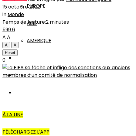
EUROPE
15 octobre 2022
in
Monde
Temps de lecture:2 minutes
ASIE
599
6
A
A
AMERIQUE
A
A
Reset
INTERVIEW
0
L’EDITO
AUTRES
À LA UNE
TÉLÉCHARGEZ L'APP