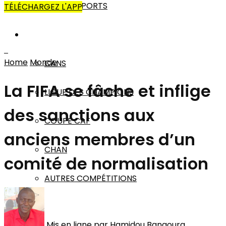
AUTRES SPORTS
TÉLÉCHARGEZ L'APP
AFRIQUE
Home
Monde
CANS
La FIFA se fâche et inflige
LIGUE DES CHAMPIONS
des sanctions aux
COUPE CAF
anciens membres d’un
CHAN
comité de normalisation
AUTRES COMPÉTITIONS
MONDE
Mis en ligne par
Hamidou Bangoura