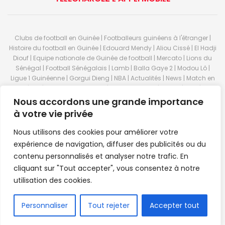
Clubs de football en Guinée | Footballeurs guinéens à l'étranger |
Histoire du football en Guinée | Edouard Mendy | Aliou Cissé | El Hadji
Diouf | Equipe nationale de Guinée de football | Mercato | Lions du
Sénégal | Football Sénégalais | Lamb | Balla Gaye 2 | Modou Lô |
Ligue 1 Guinéenne | Gorgui Dieng | NBA | Actualités | News | Match en
direct | But | Actualité au Guinée | Premier League | Ligue 1 | Liga | Serie
A | LSFP | Conakry | Guinée | Sport Guineen | Basket Guineens | Foot
Nous accordons une grande importance
Guineen | Handball Guinee | Match Guinee | Championnat Guinée |
à votre vie privée
Stade du 28 septembre | Coupe d'Afrique des nations de football |
Equipe de Guinee| Equipe national de Guinée | Senegal Equipe |
Nous utilisons des cookies pour améliorer votre
Guinée | Le Senegal | Dakar | Coupe de Guinée | Stade du 28
expérience de navigation, diffuser des publicités ou du
septembre | Foot Club | Sport Guinee | Sport Senegal | Paris Foot |
contenu personnalisés et analyser notre trafic. En
Sport en direct | Boxe | Sénégal Dakar | La Guinée | Live Sport | RTG |
cliquant sur "Tout accepter", vous consentez à notre
Guinee en direct | Foot en direct | Foot direct | Eurosports | Football
direct | Vidéo | Télécharger Africasport | Clubs de football guinéens |
utilisation des cookies.
Premier Bet Guinée | Guinee game | Pronostic | Pari foot Guinée |
Feguifoot.com. © 2023
Africasport
- Premium WordPress news &
FR
Personnaliser
Tout rejeter
Accepter tout
magazine theme by
Confordev
.