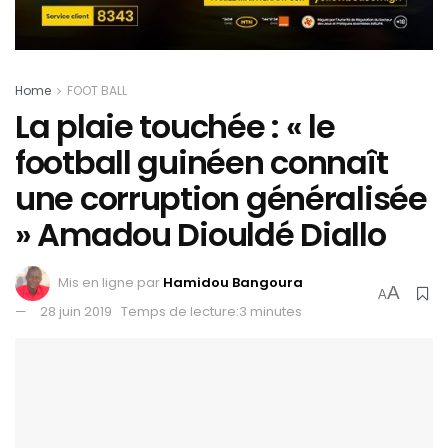
Home
FOOT BALL
La plaie touchée : « le
football guinéen connaît
une corruption généralisée
» Amadou Diouldé Diallo
Mis en ligne par
Hamidou Bangoura
A
A
28 juin 2019
Temps de lecture:3 minutes