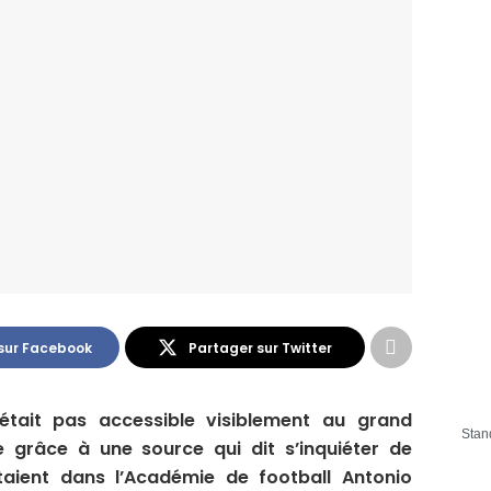
sur Facebook
Partager sur Twitter
’était pas accessible visiblement au grand
Stan
ue grâce à une source qui dit s’inquiéter de
taient dans l’A
cadémie de football
A
ntonio