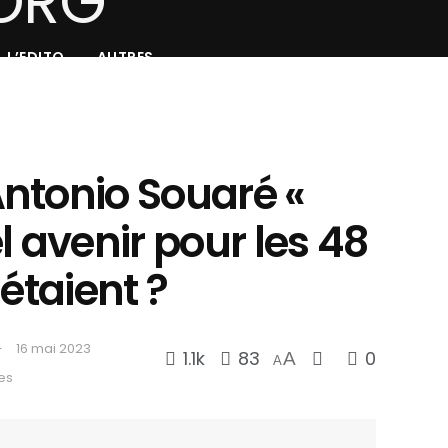
L’EDITO
AUTRES
ntonio Souaré «
l avenir pour les 48
étaient ?
16 mai 2023
1.1k
83
0
A
A
es