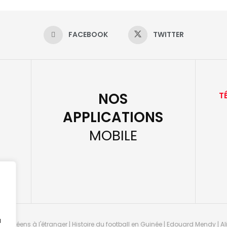
FACEBOOK
TWITTER
NOS
T
APPLICATIONS
MOBILE
u
guinéens à l'étranger | Histoire du football en Guinée | Edouard Mendy | Ali