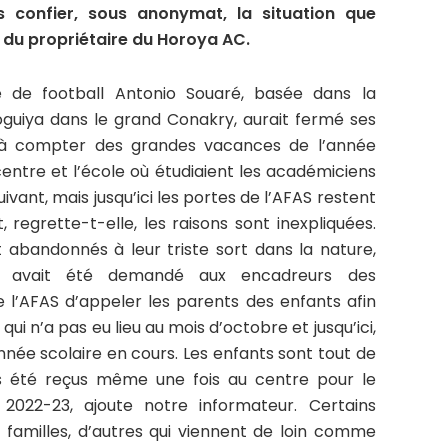
s confier, sous anonymat, la situation que
 du propriétaire du Horoya AC.
e de football Antonio Souaré, basée dans la
guiya dans le grand Conakry, aurait fermé ses
it à compter des grandes vacances de l’année
centre et l’école où étudiaient les académiciens
uivant, mais jusqu’ici les portes de l’AFAS restent
 regrette-t-elle, les raisons sont inexpliquées.
t abandonnés à leur triste sort dans la nature,
u’il avait été demandé aux encadreurs des
e l’AFAS d’appeler les parents des enfants afin
 qui n’a pas eu lieu au mois d’octobre et jusqu’ici,
année scolaire en cours. Les enfants sont tout de
s été reçus même une fois au centre pour le
 2022-23, ajoute notre informateur. Certains
s familles, d’autres qui viennent de loin comme