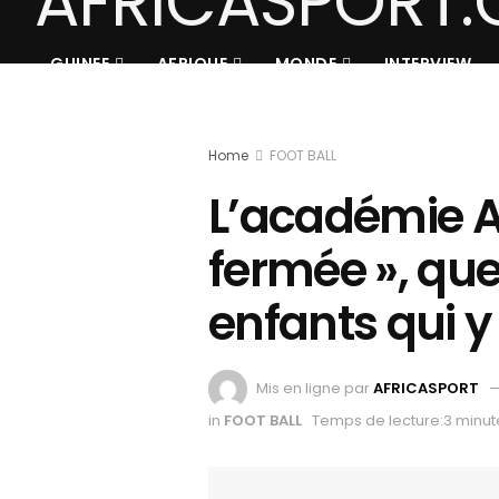
GUINEE
AFRIQUE
MONDE
INTERVIEW
Home
FOOT BALL
L’académie A
fermée », que
enfants qui y 
Mis en ligne par
AFRICASPORT
in
FOOT BALL
Temps de lecture:3 minut