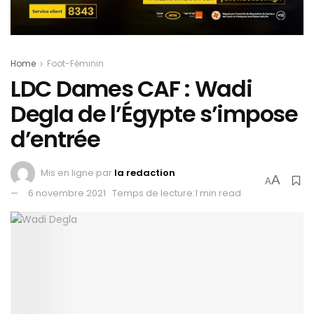
Home
Foot-Féminin
LDC Dames CAF : Wadi
Degla de l’Égypte s’impose
d’entrée
Mis en ligne par
la redaction
A
A
6 novembre 2021
Temps de lecture:1 min read