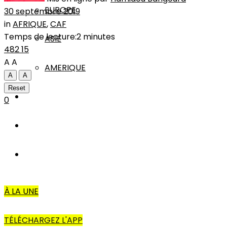
EUROPE
30 septembre 2019
in
AFRIQUE
,
CAF
Temps de lecture:2 minutes
ASIE
482
15
A
A
AMERIQUE
A
A
Reset
INTERVIEW
0
L’EDITO
AUTRES
À LA UNE
TÉLÉCHARGEZ L'APP