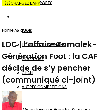
AUTRES SPORTS
TÉLÉCHARGEZ L'APP
AFRIQUE
Home
AFRIQUE
CANS
LDC | l’affaire Zamalek-
LIGUE DES CHAMPIONS
Génération Foot : la CAF
COUPE CAF
décide de s’y pencher
CHAN
(communiqué ci-joint)
AUTRES COMPÉTITIONS
MONDE
Mis en ligne par
Hamidou Bangoura