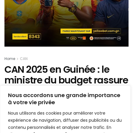
Home
CAN
CAN 2025 en Guinée : le
ministre du budget rassure
« nous avons les moyens
Nous accordons une grande importance
de réaliser… »
à votre vie privée
Nous utilisons des cookies pour améliorer votre
Mis en ligne par
Hamidou Bangoura
expérience de navigation, diffuser des publicités ou du
A
A
15 septembre 2022
contenu personnalisés et analyser notre trafic. En
Temps de lecture:2 minutes