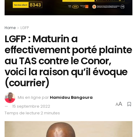
Home
LGFP
LGFP : Maturin a
effectivement porté plainte
au TAS contre le Conor,
voici la raison qu’il évoque
(courrier)
Mis en ligne par
Hamidou Bangoura
A
A
15 septembre 2022
Temps de lecture:2 minutes