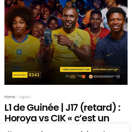
Home
ligue 1
L1 de Guinée | J17 (retard) :
Horoya vs CIK « c’est un
match difficile… » prévient