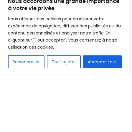
Nous accordons une grande importance
Lamine Ndiaye
à votre vie privée
Nous utilisons des cookies pour améliorer votre
Mis en ligne par
Hamidou Bangoura
A
A
expérience de navigation, diffuser des publicités ou du
23 mai 2021
Temps de lecture:2 minutes
contenu personnalisés et analyser notre trafic. En
cliquant sur "Tout accepter", vous consentez à notre
utilisation des cookies.
FR
Personnaliser
Tout rejeter
Accepter tout
1.5k
PARTAGE
Dans le cadre d’un match en retard de la 17e