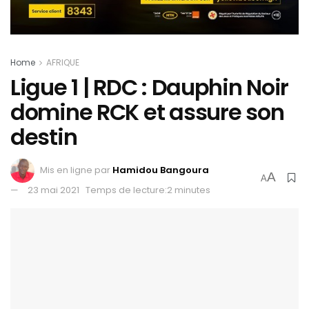
Home
AFRIQUE
Ligue 1 | RDC : Dauphin Noir
domine RCK et assure son
destin
Mis en ligne par
Hamidou Bangoura
A
A
23 mai 2021
Temps de lecture:2 minutes