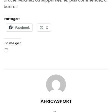
article. Modifiez où supprimez-le, puis commencez à
écrire !
Partager :
Facebook
X
J’aime ça :
Chargement…
AFRICASPORT