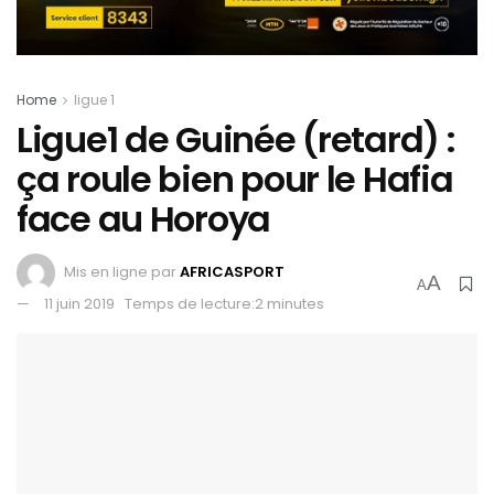
Home
ligue 1
Ligue1 de Guinée (retard) :
ça roule bien pour le Hafia
face au Horoya
Mis en ligne par
AFRICASPORT
A
A
11 juin 2019
Temps de lecture:2 minutes