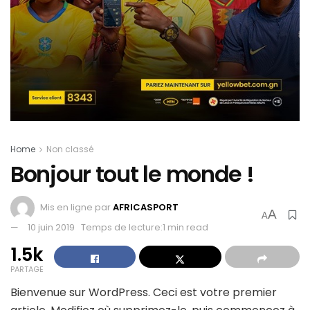
Home
Non classé
Bonjour tout le monde !
Mis en ligne par
AFRICASPORT
A
A
10 juin 2019
Temps de lecture:1 min read
1.5k
PARTAGE
Bienvenue sur WordPress. Ceci est votre premier