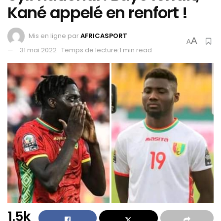
Kané appelé en renfort !
Mis en ligne par
AFRICASPORT
A
A
31 mai 2022
Temps de lecture:1 min read
1.5k