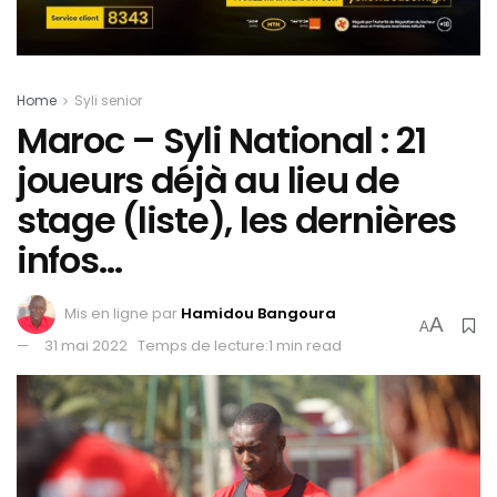
Home
Syli senior
Maroc – Syli National : 21
joueurs déjà au lieu de
stage (liste), les dernières
infos…
Mis en ligne par
Hamidou Bangoura
A
A
31 mai 2022
Temps de lecture:1 min read