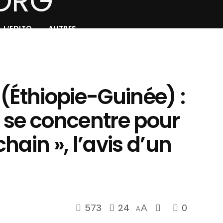
L’EDITO
AUTRES
(Éthiopie-Guinée) :
on se concentre pour
hain », l’avis d’un
573
24
0
A
A