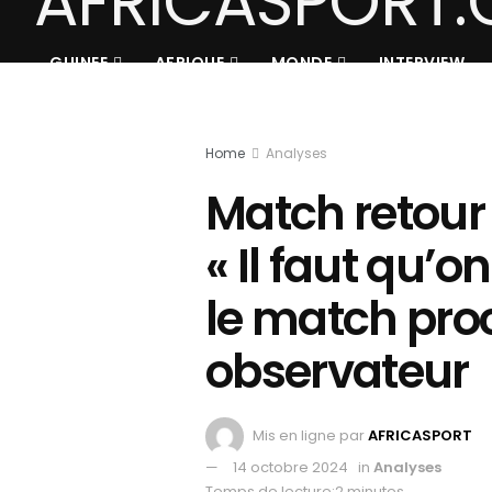
GUINEE
AFRIQUE
MONDE
INTERVIEW
Home
Analyses
Match retour 
« Il faut qu’
le match proc
observateur
Mis en ligne par
AFRICASPORT
14 octobre 2024
in
Analyses
Temps de lecture:2 minutes