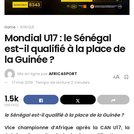
Home
AFRIQUE
Mondial U17 : le Sénégal
est-il qualifié à la place de
la Guinée ?
Mis en ligne par
AFRICASPORT
A
A
17 mai 2019
Temps de lecture:2 minutes
1.5k
PARTAGE
le Sénégal est-il qualifié à la place de la Guinée ?
Vice championne d’Afrique après la CAN U17, la