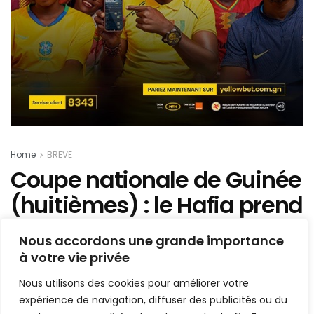
Home
BREVE
Coupe nationale de Guinée
(huitièmes) : le Hafia prend
la porte…
Nous accordons une grande importance
à votre vie privée
Mis en ligne par
AFRICASPORT
A
A
Nous utilisons des cookies pour améliorer votre
17 mai 2019
Temps de lecture:1 min read
expérience de navigation, diffuser des publicités ou du