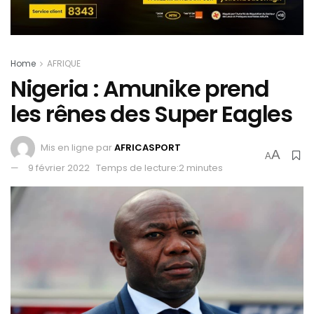
Home
AFRIQUE
Nigeria : Amunike prend
les rênes des Super Eagles
Mis en ligne par
AFRICASPORT
A
A
9 février 2022
Temps de lecture:2 minutes