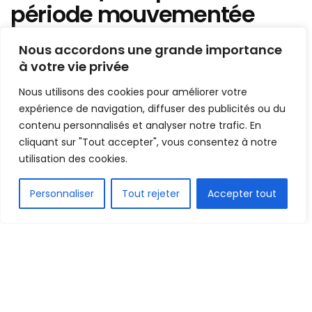
période mouvementée
pour les joueurs maliens
Nous accordons une grande importance
(le point sur des cas)
à votre vie privée
Nous utilisons des cookies pour améliorer votre
Mis en ligne par
la redaction
A
A
expérience de navigation, diffuser des publicités ou du
30 juin 2021
Temps de lecture:2 minutes
contenu personnalisés et analyser notre trafic. En
cliquant sur "Tout accepter", vous consentez à notre
utilisation des cookies.
FR
Personnaliser
Tout rejeter
Accepter tout