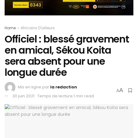
Home
Africains D'ailleurs
Officiel : blessé gravement
en amical, Sékou Koita
sera absent pour une
longue durée
Mis en ligne par
la redaction
A
A
30 juin 2021
Temps de lecture:1 min read