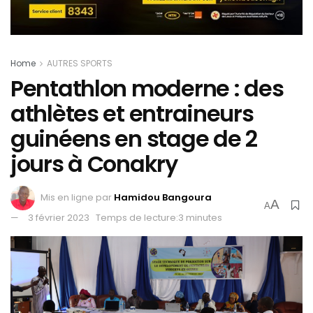
Home
AUTRES SPORTS
Pentathlon moderne : des
athlètes et entraineurs
guinéens en stage de 2
jours à Conakry
Mis en ligne par
Hamidou Bangoura
A
A
3 février 2023
Temps de lecture:3 minutes