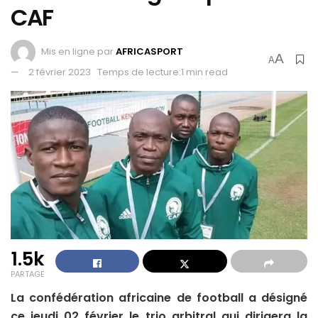
CAF
Mis en ligne par
AFRICASPORT
A
A
2 février 2023
Temps de lecture:1 min read
1.5k
PARTAGE
La confédération africaine de football a désigné
ce jeudi 02 février le trio arbitral qui dirigera la