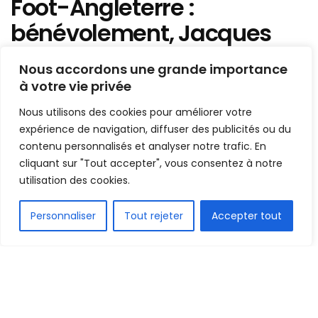
Foot-Angleterre :
bénévolement, Jacques
Maghoma s’est engagé
Nous accordons une grande importance
avec un club de 8e division
à votre vie privée
Nous utilisons des cookies pour améliorer votre
Mis en ligne par
la redaction
A
A
expérience de navigation, diffuser des publicités ou du
29 juin 2021
Temps de lecture:1 min read
contenu personnalisés et analyser notre trafic. En
cliquant sur "Tout accepter", vous consentez à notre
utilisation des cookies.
FR
Personnaliser
Tout rejeter
Accepter tout