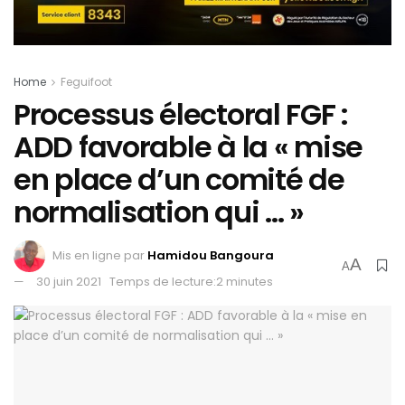
Home
Feguifoot
Processus électoral FGF :
ADD favorable à la « mise
en place d’un comité de
normalisation qui … »
Mis en ligne par
Hamidou Bangoura
A
A
30 juin 2021
Temps de lecture:2 minutes