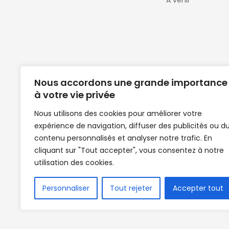
A venir
Nous accordons une grande importance
à votre vie privée
Nous utilisons des cookies pour améliorer votre
expérience de navigation, diffuser des publicités ou d
Clubs de football en Guinée | Footballeurs 
contenu personnalisés et analyser notre trafic. En
de Guinée de football | Mercato | Lions du
cliquant sur "Tout accepter", vous consentez à notre
News | Match en direct | But | Actualité au G
utilisation des cookies.
| Handball Guinee | Match Guinee | Champi
de Guinée | Senegal Equipe | Guinée | Le Se
en direct | Boxe | Sénégal Dakar | La Guin
Personnaliser
Tout rejeter
Accepter tout
Africasport | Clubs de football guinée