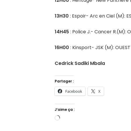
12H00
: Héritage- New Panthère 
13H30
: Espoir- Arc en Ciel (M): E
14H45
: Police J.- Cancer R.(M): 
16H00
: Kinsport- JSK (M): OUEST
Cedrick Sadiki Mbala
Partager :
Facebook
X
J’aime ça :
Chargement…