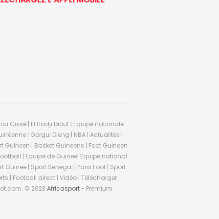
ou Cissé | El Hadji Diouf | Equipe nationale
inéenne | Gorgui Dieng | NBA | Actualités |
Sport Guineen | Basket Guineens | Foot Guineen
otball | Equipe de Guinee| Equipe national
 Guinee | Sport Senegal | Paris Foot | Sport
rts | Football direct | Vidéo | Télécharger
ifoot.com. © 2023
Africasport
- Premium