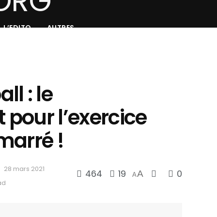
L’EDITO
AUTRES
l : le
pour l’exercice
marré !
28 mars 2021
464
19
0
A
A
ad