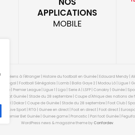
NOS
APPLICATIONS
MOBILE
u
guinéens à l'étranger | Histoire du football en Guinée | Edouard Mendy | Ali
 Sénégal | Football Sénégalais | Lamb | Balla Gaye 2 | Modou Lô | Ligue 1 Gu
uinée | Premier League | Ligue 1 | Liga | Serie A | LSFP | Conakry | Guinée | 
onnat Guinée | Stade du 28 septembre | Coupe d'Afrique des nations de fo
negal | Dakar | Coupe de Guinée | Stade du 28 septembre | Foot Club | Sport
ée | Live Sport | RTG | Guinee en direct | Foot en direct | Foot direct | Eurospo
ns | Premier Bet Guinée | Guinee game | Pronostic | Pari foot Guinée | Fegu
WordPress news & magazine theme by
Confordev
.