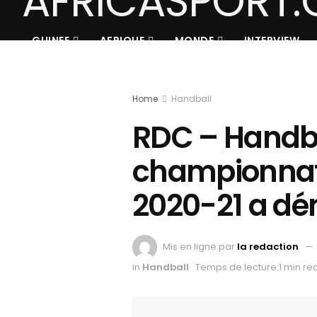
GUINEE
AFRIQUE
MONDE
INTERVIEW
Home
Handball
RDC – Handbal
championnat 
2020-21 a dé
Mis en ligne par
la redaction
in
Handball
Temps de lecture:1 min re