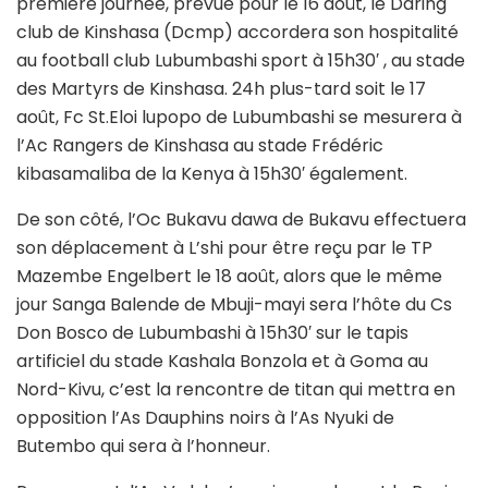
première journée, prévue pour le 16 août, le Daring
club de Kinshasa (Dcmp) accordera son hospitalité
au football club Lubumbashi sport à 15h30′ , au stade
des Martyrs de Kinshasa. 24h plus-tard soit le 17
août, Fc St.Eloi lupopo de Lubumbashi se mesurera à
l’Ac Rangers de Kinshasa au stade Frédéric
kibasamaliba de la Kenya à 15h30′ également.
De son côté, l’Oc Bukavu dawa de Bukavu effectuera
son déplacement à L’shi pour être reçu par le TP
Mazembe Engelbert le 18 août, alors que le même
jour Sanga Balende de Mbuji-mayi sera l’hôte du Cs
Don Bosco de Lubumbashi à 15h30′ sur le tapis
artificiel du stade Kashala Bonzola et à Goma au
Nord-Kivu, c’est la rencontre de titan qui mettra en
opposition l’As Dauphins noirs à l’As Nyuki de
Butembo qui sera à l’honneur.