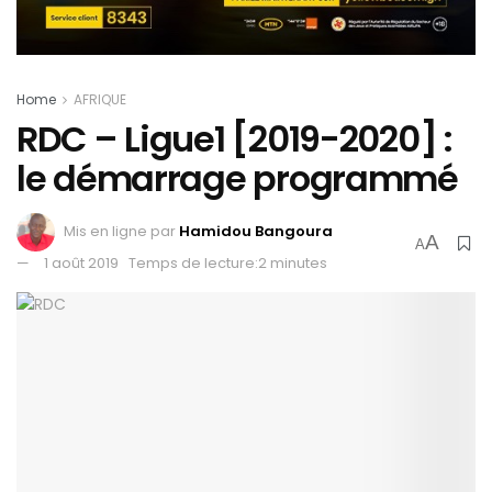
Home
AFRIQUE
RDC – Ligue1 [2019-2020] :
le démarrage programmé
Mis en ligne par
Hamidou Bangoura
A
A
1 août 2019
Temps de lecture:2 minutes