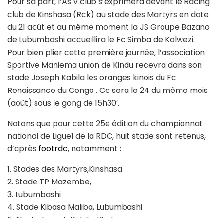
Pour sa part, l’As V.club s’exprimera devant le Racing
club de Kinshasa (Rck) au stade des Martyrs en date
du 21 août et au même moment la JS Groupe Bazano
de Lubumbashi accueillira le Fc Simba de Kolwezi.
Pour bien plier cette première journée, l’association
Sportive Maniema union de Kindu recevra dans son
stade Joseph Kabila les oranges kinois du Fc
Renaissance du Congo . Ce sera le 24 du même mois
(août) sous le gong de 15h30′.
Notons que pour cette 25e édition du championnat
national de Ligue1 de la RDC, huit stade sont retenus,
d’après
footrdc
, notamment :
1. Stades des Martyrs,Kinshasa
2. Stade TP Mazembe,
3. Lubumbashi
4. Stade Kibasa Maliba, Lubumbashi