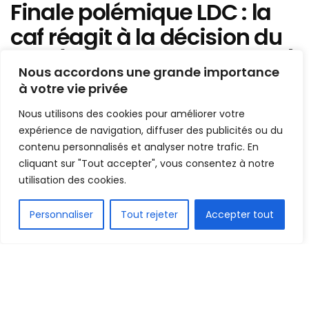
Finale polémique LDC : la
caf réagit à la décision du
TAS (communiqué ci-joint)
Nous accordons une grande importance
à votre vie privée
Mis en ligne par
Hamidou Bangoura
A
A
Nous utilisons des cookies pour améliorer votre
1 août 2019
Temps de lecture:2 minutes
expérience de navigation, diffuser des publicités ou du
contenu personnalisés et analyser notre trafic. En
cliquant sur "Tout accepter", vous consentez à notre
utilisation des cookies.
FR
Personnaliser
Tout rejeter
Accepter tout
1.7k