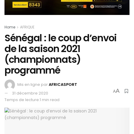
Home
AFRIQUE
Sénégal : le coup d’envoi
de la saison 2021
(championnats)
programmé
Mis en ligne par
AFRICASPORT
A
A
31 décembre 2020
Temps de lecture:1 min read