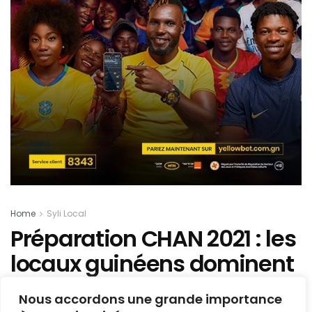
Home
Syli Local
Préparation CHAN 2021 : les
locaux guinéens dominent
le Horoya AC en amical
Nous accordons une grande importance