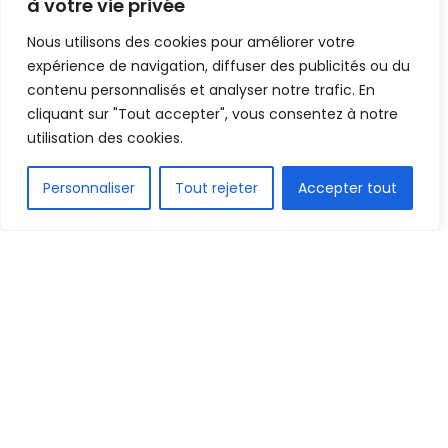
à votre vie privée
Mis en ligne par
Hamidou Bangoura
A
A
Nous utilisons des cookies pour améliorer votre
30 décembre 2020
expérience de navigation, diffuser des publicités ou du
Temps de lecture:1 min read
contenu personnalisés et analyser notre trafic. En
cliquant sur "Tout accepter", vous consentez à notre
utilisation des cookies.
FR
Personnaliser
Tout rejeter
Accepter tout
1.6k
PARTAGE
La sélection locale de Guinée poursuit sa préparation
à Conakry, pour le championnat d’Afrique des
nations qui se tiendra dès 16 Janvier prochain au