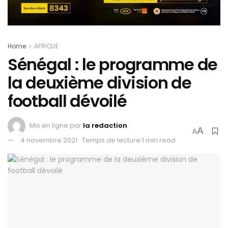
Home
AFRIQUE
Sénégal : le programme de
la deuxième division de
football dévoilé
Mis en ligne par
la redaction
A
A
4 novembre 2021
Temps de lecture:1 min read