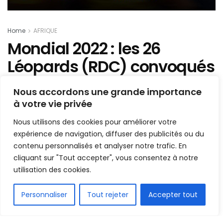
Home
AFRIQUE
Mondial 2022 : les 26
Léopards (RDC) convoqués
pour défier la Tanzanie et le
Nous accordons une grande importance
Bénin connus !
à votre vie privée
Nous utilisons des cookies pour améliorer votre
Mis en ligne par
la redaction
A
A
expérience de navigation, diffuser des publicités ou du
4 novembre 2021
Temps de lecture:2 minutes
contenu personnalisés et analyser notre trafic. En
cliquant sur "Tout accepter", vous consentez à notre
utilisation des cookies.
FR
Personnaliser
Tout rejeter
Accepter tout