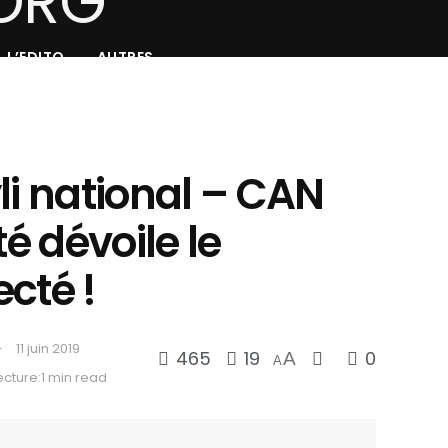
L’EDITO
AUTRES
li national – CAN
té dévoile le
cté !
11 juin 2019
465
19
0
A
A
cture:1 min read