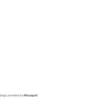
dings provided by
Africasport