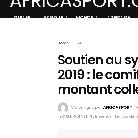
GUINEE
AFRIQUE
MONDE
INTERVIEW
Home
CAN
Soutien au sy
2019 : le comi
montant colle
Mis en ligne par
AFRICASPORT
in
CAN
,
GUINEE
,
Syli senior
Temps de le