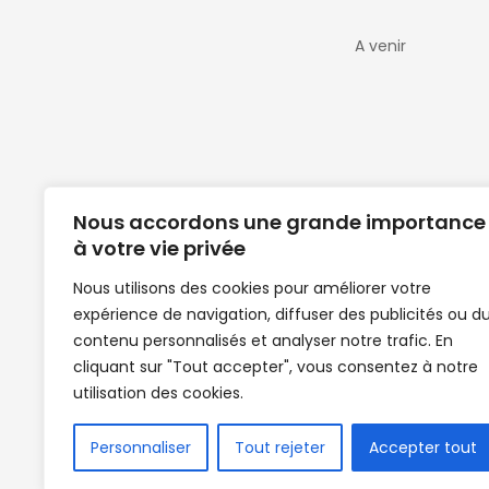
A venir
Nous accordons une grande importance
à votre vie privée
Nous utilisons des cookies pour améliorer votre
expérience de navigation, diffuser des publicités ou d
Clubs de football en Guinée | Footballeurs 
contenu personnalisés et analyser notre trafic. En
de Guinée de football | Mercato | Lions du
cliquant sur "Tout accepter", vous consentez à notre
News | Match en direct | But | Actualité au G
utilisation des cookies.
| Handball Guinee | Match Guinee | Champi
de Guinée | Senegal Equipe | Guinée | Le Se
en direct | Boxe | Sénégal Dakar | La Guin
Personnaliser
Tout rejeter
Accepter tout
Africasport | Clubs de football guinée