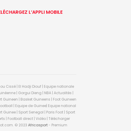
ÉLÉCHARGEZ L’APPLI MOBILE
ou Cissé | El Hadji Diouf | Equipe nationale
inéenne | Gorgui Dieng | NBA | Actualités |
Sport Guineen | Basket Guineens | Foot Guineen
otball | Equipe de Guinee| Equipe national
 Guinee | Sport Senegal | Paris Foot | Sport
rts | Football direct | Vidéo | Télécharger
ifoot.com. © 2023
Africasport
- Premium