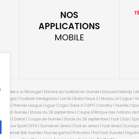
NOS
T
APPLICATIONS
MOBILE
u
guinéens à l'étranger | Histoire du football en Guinée | Edouard Mendy | Ali
 Sénégal | Football Sénégalais | Lamb | Balla Gaye 2 | Modou Lô | Ligue 1 Gu
uinée | Premier League | Ligue 1 | Liga | Serie A | LSFP | Conakry | Guinée | 
onnat Guinée | Stade du 28 septembre | Coupe d'Afrique des nations de fo
negal | Dakar | Coupe de Guinée | Stade du 28 septembre | Foot Club | Sport
ée | Live Sport | RTG | Guinee en direct | Foot en direct | Foot direct | Eurospo
ns | Premier Bet Guinée | Guinee game | Pronostic | Pari foot Guinée | Fegu