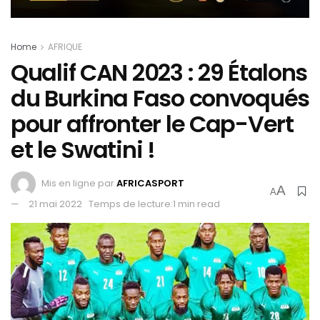
Home
AFRIQUE
Qualif CAN 2023 : 29 Étalons
du Burkina Faso convoqués
pour affronter le Cap-Vert
et le Swatini !
Mis en ligne par
AFRICASPORT
A
A
21 mai 2022
Temps de lecture:1 min read