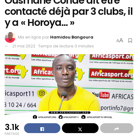
Ousmane Condé dit être
contacté déjà par 3 clubs, il
y a « Horoya… »
Mis en ligne par
Hamidou Bangoura
A
A
21 mai 2022
Temps de lecture:3 minutes
3.1k
PARTAGE