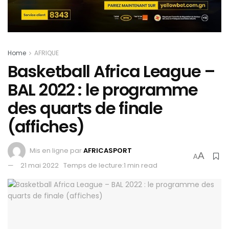
Home
AFRIQUE
Basketball Africa League –
BAL 2022 : le programme
des quarts de finale
(affiches)
Mis en ligne par
AFRICASPORT
A
A
21 mai 2022
Temps de lecture:1 min read