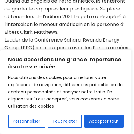
Quand aux angolais de Petro athletico, ils tenteront
de garder le cap après leur prestigieuse 3e place
obtenue lors de l’édition 2021. Le petro a récupéré à
l’intersaison le meneur américain en la personne d’
Elbert Clark Matthews.
Leader de la Conférence Sahara, Rwanda Energy
Group (REG) sera aux prises avec les Forces armées
et Police (FAP) du Cameroun. Les Rwandais voudront
Nous accordons une grande importance
atteindre les demi-finales comme Patriots BC lors de
à votre vie privée
la première édition.
Nous utilisons des cookies pour améliorer votre
Voici le programme des quarts de final
expérience de navigation, diffuser des publicités ou du
contenu personnalisés et analyser notre trafic. En
Samedi 21 mai 2022
cliquant sur "Tout accepter", vous consentez à notre
AS Salé (Maroc) vs Petro Luanda (Angola) a Kigali
utilisation des cookies.
Arena
FR
Personnaliser
Tout rejeter
Accepter tout
FAP (Cameroun) vs Rwanda Energy Group (Rwanda)