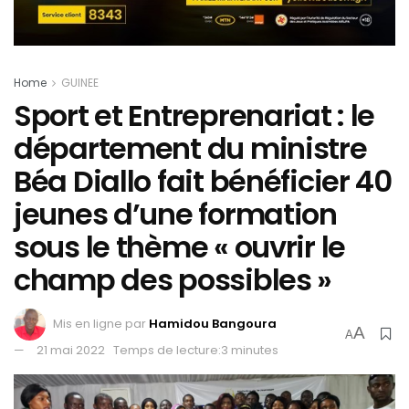
Home
GUINEE
Sport et Entreprenariat : le
département du ministre
Béa Diallo fait bénéficier 40
jeunes d’une formation
sous le thème « ouvrir le
champ des possibles »
Mis en ligne par
Hamidou Bangoura
A
A
21 mai 2022
Temps de lecture:3 minutes