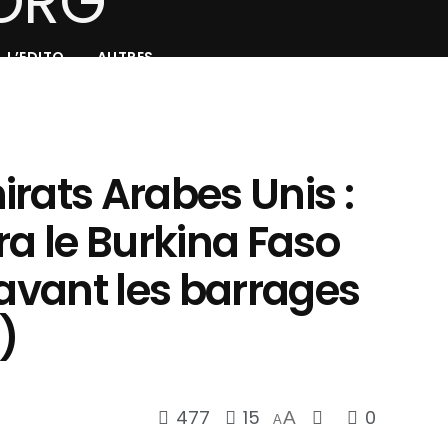
L’EDITO
AUTRES
rats Arabes Unis :
ra le Burkina Faso
 avant les barrages
)
477
15
0
A
A