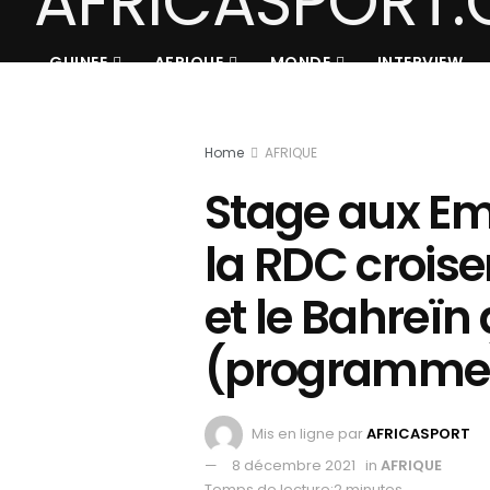
GUINEE
AFRIQUE
MONDE
INTERVIEW
Home
AFRIQUE
Stage aux Emi
la RDC croise
et le Bahreïn
(programme
Mis en ligne par
AFRICASPORT
8 décembre 2021
in
AFRIQUE
Temps de lecture:2 minutes