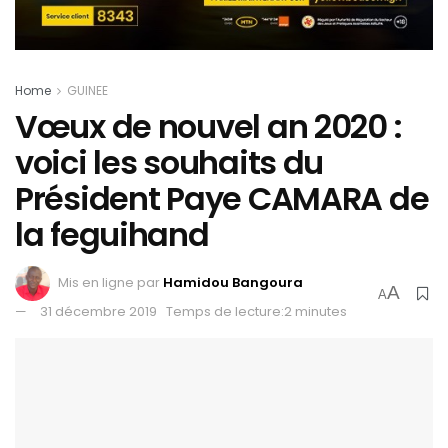
Home
GUINEE
Vœux de nouvel an 2020 :
voici les souhaits du
Président Paye CAMARA de
la feguihand
Mis en ligne par
Hamidou Bangoura
A
A
31 décembre 2019
Temps de lecture:2 minutes