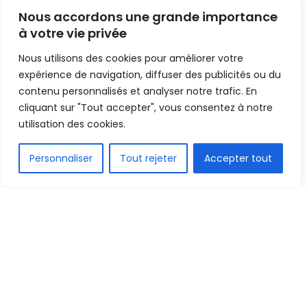
l’administrateur Général
Nous accordons une grande importance
d’Africasport.org
à votre vie privée
Nous utilisons des cookies pour améliorer votre
Mis en ligne par
Hamidou Bangoura
A
A
expérience de navigation, diffuser des publicités ou du
31 décembre 2019
Temps de lecture:2 minutes
contenu personnalisés et analyser notre trafic. En
cliquant sur "Tout accepter", vous consentez à notre
utilisation des cookies.
FR
Personnaliser
Tout rejeter
Accepter tout
Hamidou BANGOURA - AG AFRICASPORT.ORG
1.5k